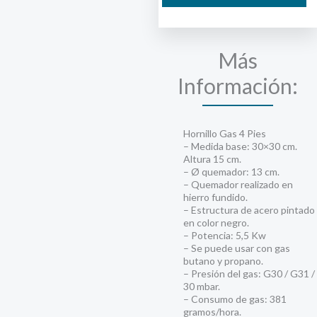
Butano
Cuadrado
30
Más
x
30
Información:
cantidad
Hornillo Gas 4 Pies
– Medida base: 30×30 cm.
Altura 15 cm.
– Ø quemador: 13 cm.
– Quemador realizado en
hierro fundido.
– Estructura de acero pintado
en color negro.
– Potencia: 5,5 Kw
– Se puede usar con gas
butano y propano.
– Presión del gas: G30 / G31 /
30 mbar.
– Consumo de gas: 381
gramos/hora.