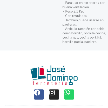
– Para uso en exteriores con
buena ventilación.
– Peso 2,1 Kg.
– Con regulador.
– También puede usarse en
paelleras.
– Articulo también conocido
como hornillo, hornilla cocina,
cocina gas, cocina portátil,
hornillo paella, paellero.
F
I
W
a
n
h
c
s
a
e
t
t