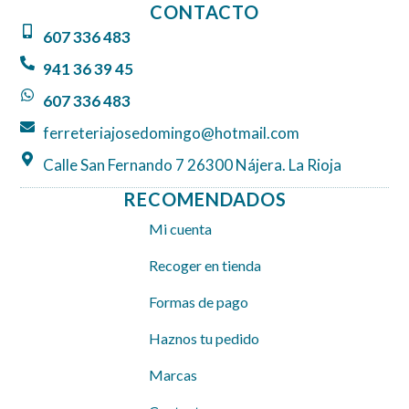
CONTACTO
b
a
s
607 336 483
o
g
a
o
r
p
941 36 39 45
k
a
p
607 336 483
m
ferreteriajosedomingo@hotmail.com
Calle San Fernando 7 26300 Nájera. La Rioja
RECOMENDADOS
Mi cuenta
Recoger en tienda
Formas de pago
Haznos tu pedido
Marcas