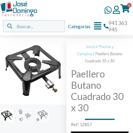
Ir
0
al
contenido
941 363
Flyout
Buscar
Buscar
Categorías
945
Menu
Inicio
/
Piscina y
Camping
/ Paellero Butano
Cuadrado 30 x 30
Paellero
Butano
Cuadrado 30
x 30
Ref: 12857