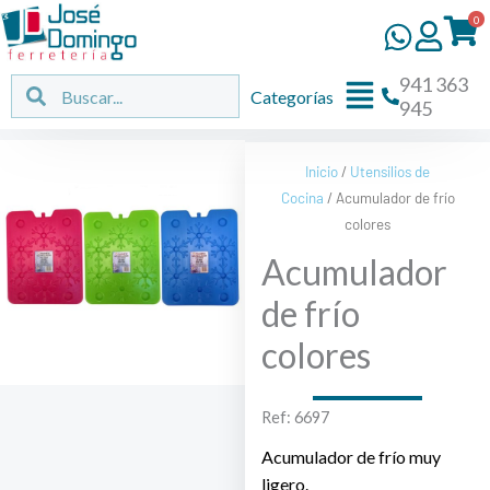
Ir
0
al
contenido
941 363
Flyout
Buscar
Buscar
Categorías
945
Menu
Inicio
/
Utensilios de
Cocina
/ Acumulador de frío
colores
Acumulador
de frío
colores
Ref: 6697
Acumulador de frío muy
ligero.