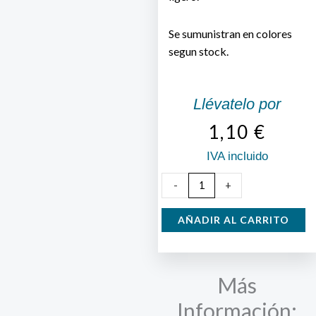
Se sumunistran en colores
segun stock.
Llévatelo por
1,10
€
IVA incluido
Acumulador
-
+
de
frío
AÑADIR AL CARRITO
colores
cantidad
Más
Información: