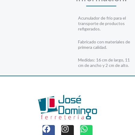
Acunulador de frío para el
transporte de productos
refigerados.
Fabricado con materiales de
primera calidad.
Medidas: 16 cm de largo, 11
cm de ancho y 2 cm de alto.
F
I
W
a
n
h