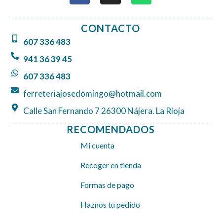
c
s
a
e
t
t
CONTACTO
b
a
s
607 336 483
o
g
a
o
r
p
941 36 39 45
k
a
p
607 336 483
m
ferreteriajosedomingo@hotmail.com
Calle San Fernando 7 26300 Nájera. La Rioja
RECOMENDADOS
Mi cuenta
Recoger en tienda
Formas de pago
Haznos tu pedido