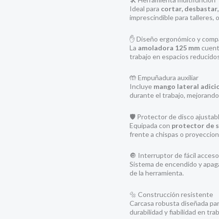
Ideal para
cortar, desbastar, p
imprescindible para talleres,
✋ Diseño ergonómico y comp
La
amoladora 125 mm
cuenta
trabajo en espacios reducidos
🤲 Empuñadura auxiliar
Incluye
mango lateral adici
durante el trabajo, mejorando 
🛡️ Protector de disco ajustab
Equipada con
protector de 
frente a chispas o proyeccion
🔘 Interruptor de fácil acceso
Sistema de encendido y apag
de la herramienta.
🔩 Construcción resistente
Carcasa robusta diseñada par
durabilidad y fiabilidad en tr