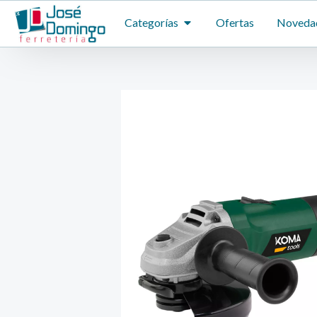
Ir
ABRIR CATEGORÍAS
Categorías
Ofertas
Noveda
al
contenido