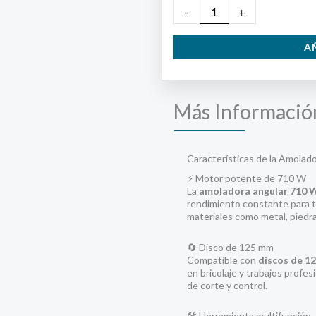
Amoladora
-
+
Angular
A
710
W
125
Más Informació
mm
cantidad
Características de la Amola
⚡ Motor potente de 710 W
La
amoladora angular 710 
rendimiento constante para tr
materiales como metal, piedra
🔄 Disco de 125 mm
Compatible con
discos de 1
en bricolaje y trabajos profe
de corte y control.
🛠️ Herramienta multifunción