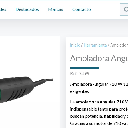
Sea
des
Destacados
Marcas
Contacto
...
Inicio
/
Herramienta
/ Amolador
Amoladora Ang
Ref: 7499
Amoladora Angular 710 W 125
exigentes
La
amoladora angular 710
indispensable tanto para pro
buscan potencia, fiabilidad y 
Gracias a su motor de 710 vat