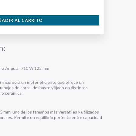
ÑADIR AL CARRITO
n:
dora Angular 710 W 125 mm
W
incorpora un motor eficiente que ofrece un
abajos de corte, desbaste y lijado en distintos
 o cerámica.
25 mm
, uno de los tamaños más versátiles y utilizados
sionales. Permite un equilibrio perfecto entre capacidad