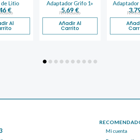
or Grifo 1»
Adaptador Grifo 3/4
Tijera Co
Pértig
,69
€
3,79
€
 incluido
IVA incluido
57,
IVA in
adir Al
Añadir Al
arrito
Carrito
Añad
Car
RECOMENDAD
3
Mi cuenta