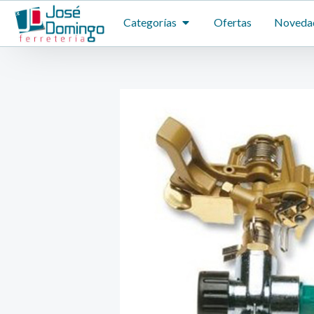
Ir
ABRIR CATEGORÍAS
Categorías
Ofertas
Noveda
al
contenido