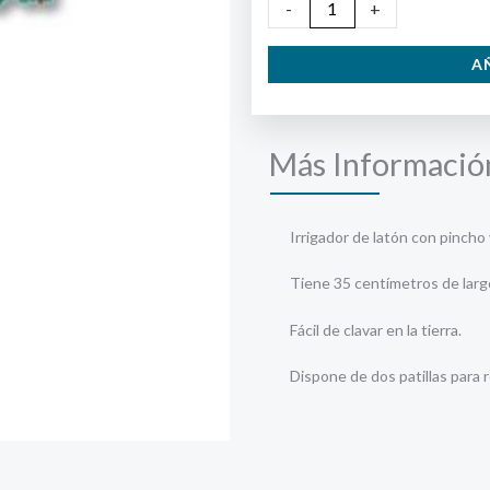
Aspersor
-
+
De
A
Latón
Sectorial
Con
Más Informació
Pincho
cantidad
Irrigador de latón con pincho 
Tiene 35 centímetros de larg
Fácil de clavar en la tierra.
Dispone de dos patillas para re