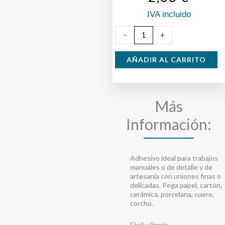
IVA incluido
Bricoceys
-
+
30
ml.
AÑADIR AL CARRITO
cantidad
Más
Información:
Adhesivo ideal para trabajos
manuales o de detalle y de
artesanía con uniones finas o
delicadas. Pega papel, cartón,
cerámica, porcelana, cuero,
corcho.
Fàcil y limpio.