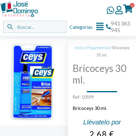
Ir
0
al
contenido
941 363
Flyout
Buscar
Buscar
Categorías
945
Menu
Inicio
/
Pegamentos
/ Bricoceys
30 ml.
Bricoceys 30
ml.
Ref: 10599
Bricoceys 30 ml.
Llévatelo por
2,68
€