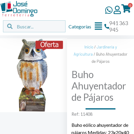
Ir
0
al
contenido
941 363
Flyout
Buscar
Buscar
Categorías
945
Menu
Inicio
/
Jardinería y
Agricultura
/ Buho Ahuyentador
de Pájaros
Buho
Ahuyentador
de Pájaros
Ref: 11408
Buho eólico ahuyentador de
pájaros Medidas: 23x20x40