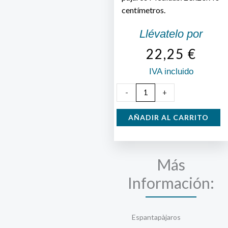
centímetros.
Llévatelo por
22,25
€
IVA incluido
Buho
-
+
Ahuyentador
de
AÑADIR AL CARRITO
Pájaros
cantidad
Más
Información:
Espantapàjaros