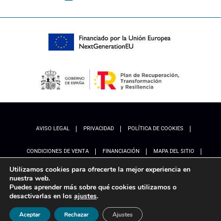
AVISO LEGAL
PRIVACIDAD
POLÍTICA DE COOKIES
CONDICIONES DE VENTA
FINANCIACIÓN
MAPA DEL SITIO
Utilizamos cookies para ofrecerte la mejor experiencia en
ACCESIBILIDAD
AJUSTES
nuestra web.
Puedes aprender más sobre qué cookies utilizamos o
desactivarlas en los
ajustes
.
Aceptar
Rechazar
Ajustes
Marketing
Ladinamo