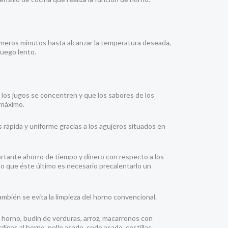
rimeros minutos hasta alcanzar la temperatura deseada,
fuego lento.
los jugos se concentren y que los sabores de los
 máximo.
s rápida y uniforme gracias a los agujeros situados en
rtante ahorro de tiempo y dinero con respecto a los
 que éste último es necesario precalentarlo un
ambién se evita la limpieza del horno convencional.
al horno, budín de verduras, arroz, macarrones con
dinas al horno, pollo asado, cedo asado, costillas,