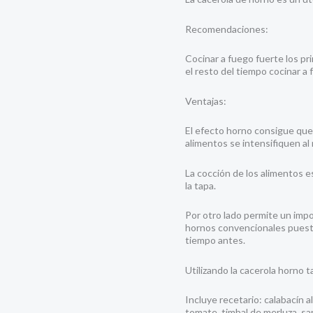
Recomendaciones:
Cocinar a fuego fuerte los p
el resto del tiempo cocinar a 
Ventajas:
El efecto horno consigue que 
alimentos se intensifiquen al
La cocción de los alimentos e
la tapa.
Por otro lado permite un impo
hornos convencionales puesto
tiempo antes.
Utilizando la cacerola horno t
Incluye recetario: calabacín 
tomate, timbal de merluza, sar