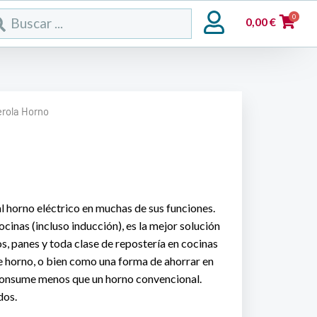
rch
0
0,00
€
rola Horno
l horno eléctrico en muchas de sus funciones.
inas (incluso inducción), es la mejor solución
s, panes y toda clase de repostería en cocinas
 horno, o bien como una forma de ahorrar en
 consume menos que un horno convencional.
dos.