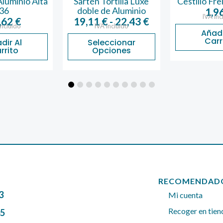
luminio Alta
Sartén Tortilla Luxe
Cestillo Fre
36
doble de Aluminio
1,9
IVA inc
Rango
,62
€
19,11
€
-
22,43
€
incluido
IVA incluido
de
Añadi
Carr
dir Al
Seleccionar
precios:
rrito
Opciones
desde
19,11 €
hasta
22,43 €
RECOMENDAD
3
Mi cuenta
Recoger en tien
45