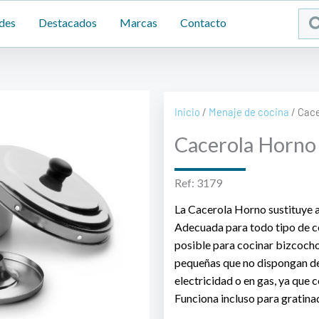
Sea
des
Destacados
Marcas
Contacto
...
Inicio
/
Menaje de cocina
/ Cace
Cacerola Horno
Ref: 3179
La Cacerola Horno sustituye a
Adecuada para todo tipo de coc
posible para cocinar bizcocho
pequeñas que no dispongan de
electricidad o en gas, ya que
Funciona incluso para gratina