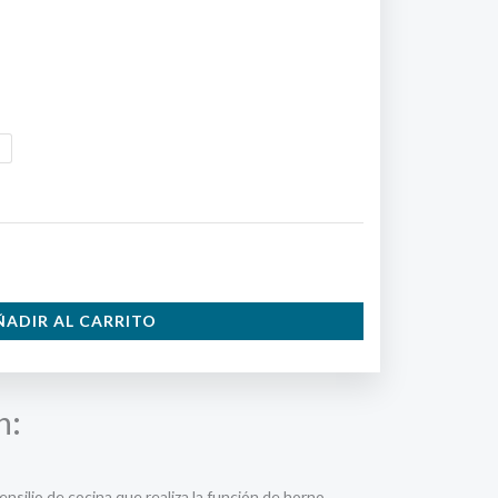
ÑADIR AL CARRITO
n:
nsilio de cocina que realiza la función de horno.