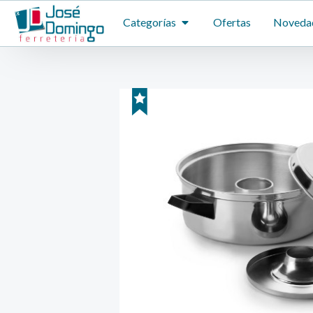
Ir
ABRIR CATEGORÍAS
Categorías
Ofertas
Noveda
al
contenido