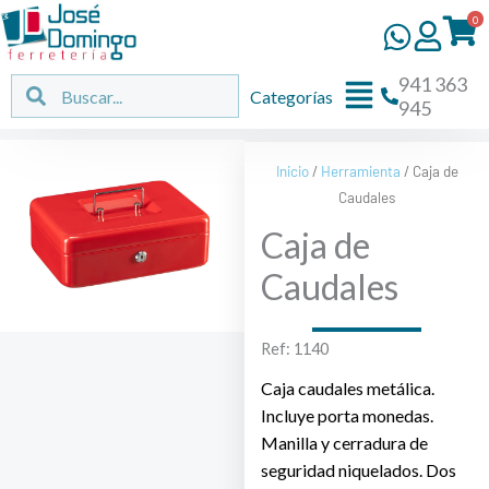
Ir
0
al
contenido
941 363
Flyout
Buscar
Buscar
Categorías
945
Menu
Inicio
/
Herramienta
/ Caja de
Caudales
Caja de
Caudales
Ref: 1140
Caja caudales metálica.
Incluye porta monedas.
Manilla y cerradura de
seguridad niquelados. Dos