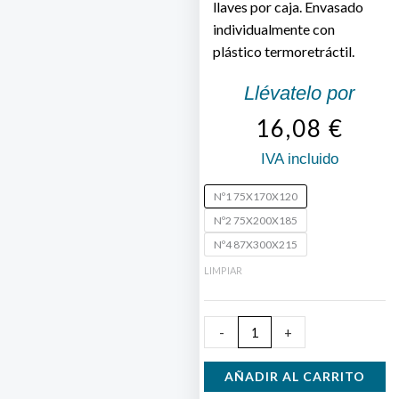
llaves por caja. Envasado
individualmente con
plástico termoretráctil.
Llévatelo por
16,08
€
IVA incluido
Caja
Nº1 75X170X120
de
Nº2 75X200X185
Caudales
Nº4 87X300X215
cantidad
LIMPIAR
-
+
AÑADIR AL CARRITO