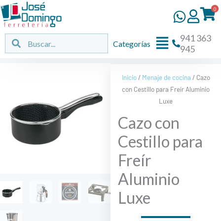
Ir
0
al
contenido
941 363
Flyout
Buscar
Buscar
Categorías
945
Menu
Inicio
/
Menaje de cocina
/ Cazo
con Cestillo para Freír Aluminio
Luxe
Cazo con
Cestillo para
Freír
Aluminio
Luxe