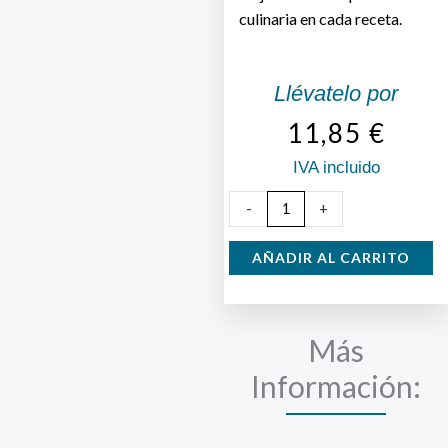
culinaria en cada receta.
Llévatelo por
11,85
€
IVA incluido
Cazo
-
+
con
Cestillo
AÑADIR AL CARRITO
para
Freír
Aluminio
Más
Luxe
Información:
cantidad