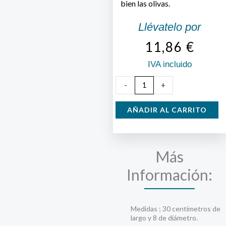
bien las olivas.
Llévatelo por
11,86
€
IVA incluido
Cazo
-
+
Olivas
Madera
AÑADIR AL CARRITO
8
cm.
cantidad
Más
Información:
Medidas ; 30 centímetros de
largo y 8 de diámetro.