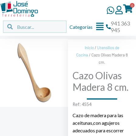
Ir
0
al
contenido
941 363
Flyout
Buscar
Buscar
Categorías
945
Menu
Inicio
/
Utensilios de
Cocina
/ Cazo Olivas Madera 8
cm.
Cazo Olivas
Madera 8 cm.
Ref: 4554
Cazo de madera para las
aceitunas,con agujeros
adecuados para escorrer