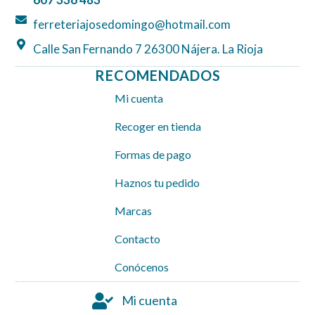
m
ferreteriajosedomingo@hotmail.com
Calle San Fernando 7 26300 Nájera. La Rioja
RECOMENDADOS
Mi cuenta
Recoger en tienda
Formas de pago
Haznos tu pedido
Marcas
Contacto
Conócenos
Mi cuenta