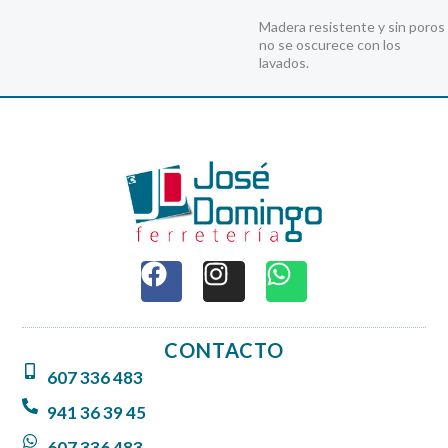
Madera resistente y sin poros
no se oscurece con los
lavados.
F
I
W
a
n
h
c
s
a
e
t
t
CONTACTO
b
a
s
607 336 483
o
g
a
o
r
p
941 36 39 45
k
a
p
607 336 483