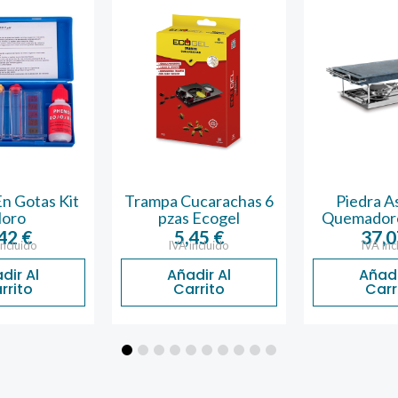
n Gotas Kit
Trampa Cucarachas 6
Piedra A
loro
pzas Ecogel
Quemador
,42
€
5,45
€
37,
incluido
IVA incluido
IVA inc
dir Al
Añadir Al
Añadi
rrito
Carrito
Carr