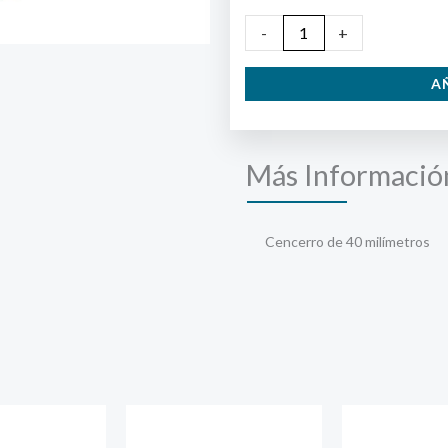
Cencerro
-
+
Cascabel
A
de
40
milímetros
Más Informació
cantidad
Cencerro de 40 milímetros