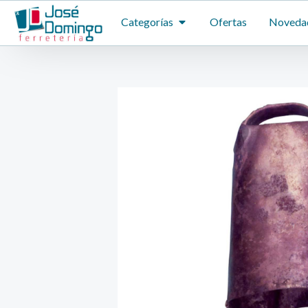
Ir
ABRIR CATEGORÍAS
Categorías
Ofertas
Noveda
al
contenido