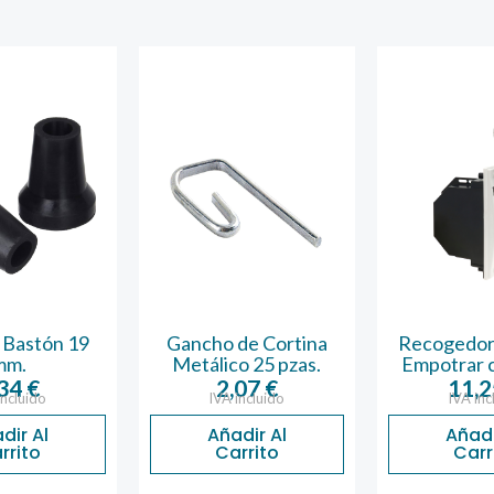
 Bastón 19
Gancho de Cortina
Recogedor
mm.
Metálico 25 pzas.
Empotrar 
,34
€
2,07
€
11,
incluido
IVA incluido
IVA inc
dir Al
Añadir Al
Añadi
rrito
Carrito
Carr