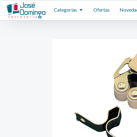
Ir
ABRIR CATEGORÍAS
Categorías
Ofertas
Noveda
al
contenido