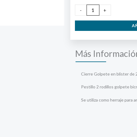
Cierre
-
+
Golpete
A
cantidad
Más Informació
Cierre Golpete en blíster de 2
Pestillo 2 rodillos golpete bi
Se utiliza como herraje para a