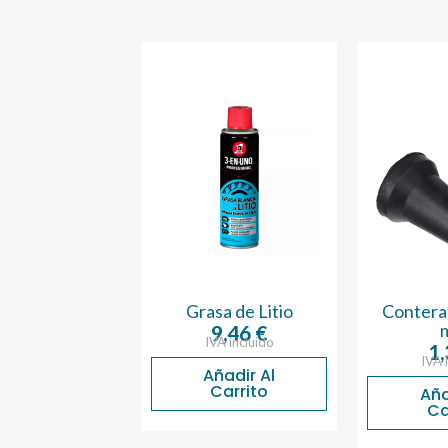
a Americana
Grasa de Litio
Contera
ra 50X10
9,46
€
IVA incluido
2,01
€
1
A incluido
IVA 
Añadir Al
Carrito
ñadir Al
Aña
Carrito
Ca