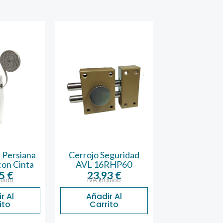
 Persiana
Cerrojo Seguridad
Picarpote So
con Cinta
AVL 16RHP60
812 de 
25
€
23,93
€
15,42
luido
IVA incluido
IVA inclu
r Al
Añadir Al
Añadir 
ito
Carrito
Carrit