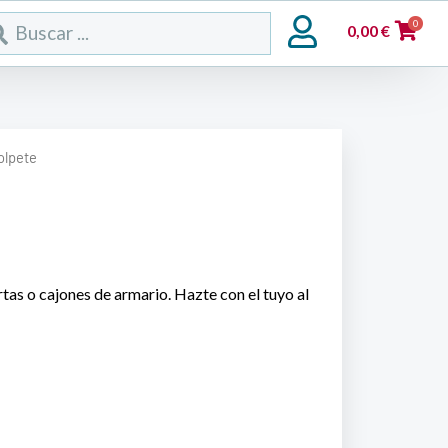
rch
0
0,00
€
olpete
tas o cajones de armario. Hazte con el tuyo al