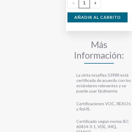
Cinta
-
+
Aislante
Negra
AÑADIR AL CARRITO
20X19
cantidad
Más
Información:
La cinta tesaflex 53988 está
certificada de acuerdo con los
estándares relevantes y se
puede usar fácilmente.
Certificaciones VOC, REACH,
y RoHS.
Certificado según norma IEC
60454-3-1, VDE, IMQ,
SEMKO.