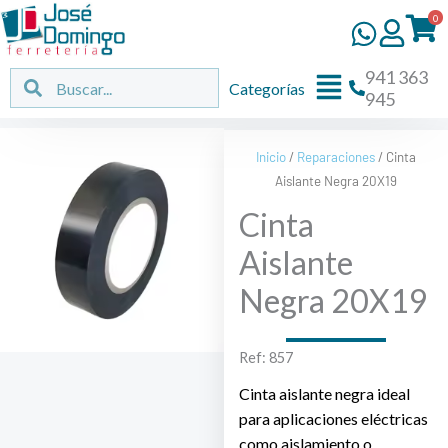
Ir
0
al
contenido
941 363
Flyout
Buscar
Buscar
Categorías
945
Menu
Inicio
/
Reparaciones
/ Cinta
Aislante Negra 20X19
Cinta
Aislante
Negra 20X19
Ref: 857
Cinta aislante negra ideal
para aplicaciones eléctricas
como aislamiento o