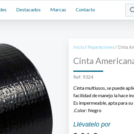
Sea
des
Destacados
Marcas
Contacto
...
Inicio
/
Reparaciones
/ Cinta A
Cinta American
Ref: 9324
Cinta multiusos, se puede apli
facilidad de manejo la hace i
Es impermeable, apta para su
.Color: Negro
Llévatelo por