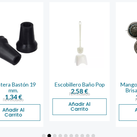
 Bastón 19
Escobillero Baño Pop
Mango y Fl
mm.
Brisa 8 f
2,58
€
IVA incluido
,34
€
14,
incluido
IVA inc
Añadir Al
Carrito
dir Al
Añadi
rrito
Carr