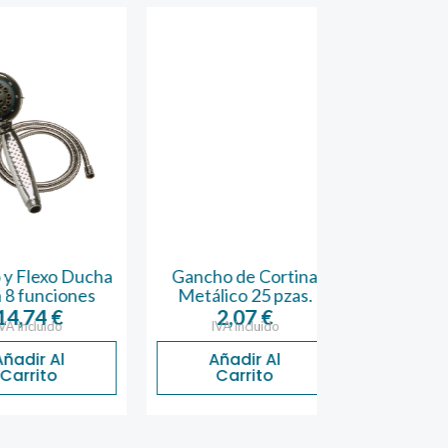
exo Ducha
Gancho de Cortina
Recogedor P
unciones
Metálico 25 pzas.
Empotrar co
74
€
2,07
€
11,25
luido
IVA incluido
IVA inclu
r Al
Añadir Al
Añadir 
ito
Carrito
Carrit