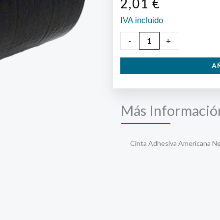
2,01
€
IVA incluido
Cinta
-
+
Americana
A
Negra
50X10
cantidad
Más Informació
Cinta Adhesiva Americana Ne