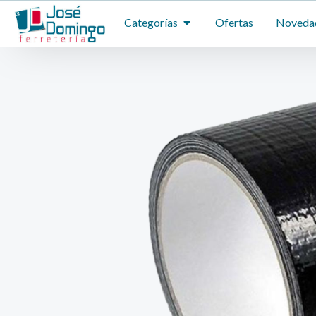
Ir
ABRIR CATEGORÍAS
Categorías
Ofertas
Noveda
al
contenido