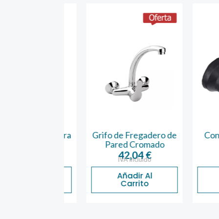
lizante Bañera
Grifo de Fregadero de
Contera
dhesivo
Pared Cromado
4,65
€
42,04
€
1
A incluido
IVA incluido
IVA 
ñadir Al
Añadir Al
Aña
Carrito
Carrito
Ca