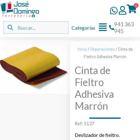
Ir
0
al
contenido
941 363
Flyout
Buscar
Buscar
Categorías
945
Menu
Inicio
/
Reparaciones
/ Cinta de
Fieltro Adhesiva Marrón
Cinta de
Fieltro
Adhesiva
Marrón
Ref: 5137
Deslizador de fieltro.