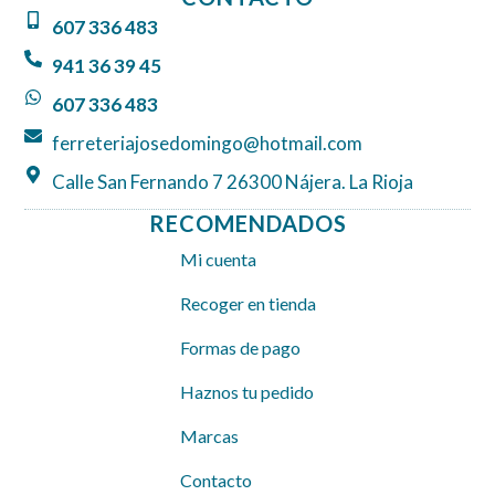
b
a
s
607 336 483
o
g
a
o
r
p
941 36 39 45
k
a
p
607 336 483
m
ferreteriajosedomingo@hotmail.com
Calle San Fernando 7 26300 Nájera. La Rioja
RECOMENDADOS
Mi cuenta
Recoger en tienda
Formas de pago
Haznos tu pedido
Marcas
Contacto