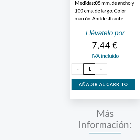
Medidas;85 mm. de ancho y
100 cms. de largo. Color
marrón. Antideslizante.
Llévatelo por
7,44
€
IVA incluido
Cinta
-
+
de
Fieltro
AÑADIR AL CARRITO
Adhesiva
Marrón
cantidad
Más
Información: