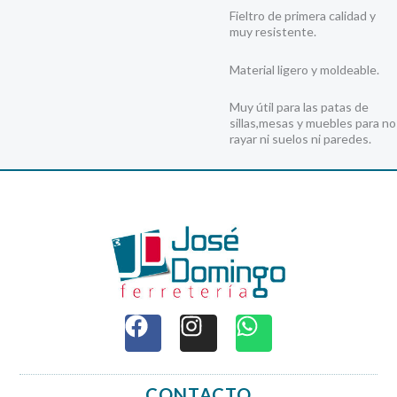
Fieltro de primera calidad y
muy resistente.
Material ligero y moldeable.
Muy útil para las patas de
sillas,mesas y muebles para no
rayar ni suelos ni paredes.
F
I
W
a
n
h
c
s
a
e
t
t
CONTACTO