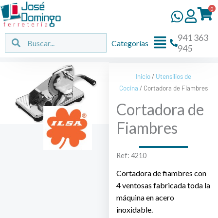
Ir
0
al
contenido
941 363
Flyout
Buscar
Buscar
Categorías
945
Menu
Inicio
/
Utensilios de
Cocina
/ Cortadora de Fiambres
Cortadora de
Fiambres
Ref: 4210
Cortadora de fiambres con
4 ventosas fabricada toda la
máquina en acero
inoxidable.