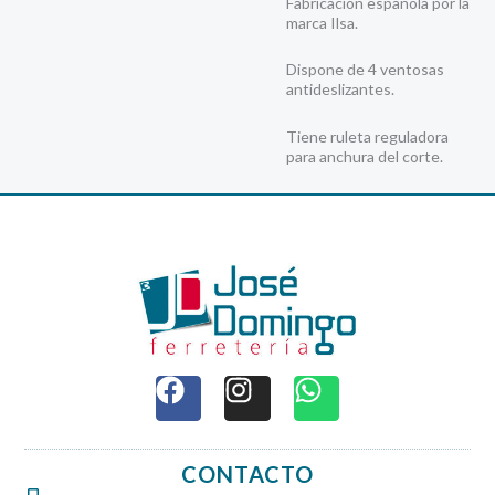
Fabricación española por la
marca Ilsa.
Dispone de 4 ventosas
antideslizantes.
Tiene ruleta reguladora
para anchura del corte.
F
I
W
a
n
h
c
s
a
e
t
t
CONTACTO
b
a
s