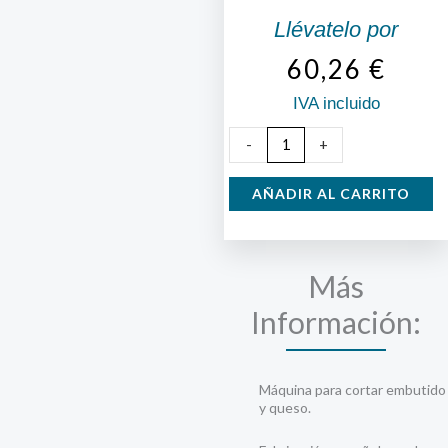
Llévatelo por
60,26
€
IVA incluido
Cortadora
-
+
de
Fiambres
AÑADIR AL CARRITO
cantidad
Más
Información:
Máquina para cortar embutido
y queso.