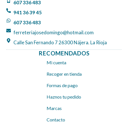
607 336 483
o
g
a
o
r
p
941 36 39 45
k
a
p
607 336 483
m
ferreteriajosedomingo@hotmail.com
Calle San Fernando 7 26300 Nájera. La Rioja
RECOMENDADOS
Mi cuenta
Recoger en tienda
Formas de pago
Haznos tu pedido
Marcas
Contacto