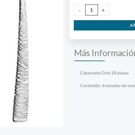
Cubertería
-
+
Oslo
A
18
piezas
cantidad
Más Informació
Cubertería Oslo 18 piezas
Contenido; 6 tenedor de mesa