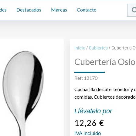
Sea
des
Destacados
Marcas
Contacto
...
Inicio
/
Cubiertos
/ Cubertería O
Cubertería Oslo
Ref: 12170
Cucharilla de café, tenedor y
comidas. Cubiertos decorado
Llévatelo por
12,26
€
IVA incluido