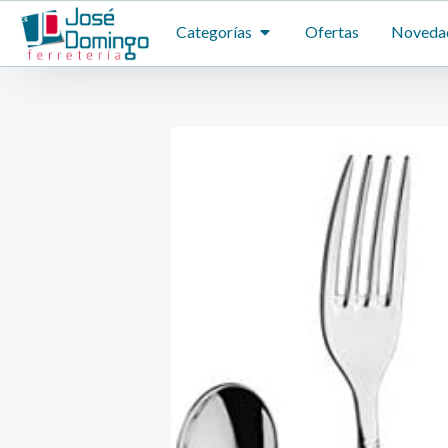
Ir
ABRIR CATEGORÍAS
Categorías
Ofertas
Noveda
al
contenido