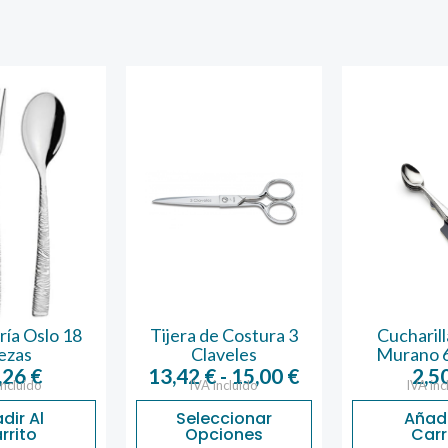
ía Oslo 18
Tijera de Costura 3
Cucharil
ezas
Claveles
Murano 6
Rango
,26
€
13,42
€
-
15,00
€
2,5
incluido
IVA incluido
IVA inc
de
dir Al
Seleccionar
Añadi
precios:
rrito
Opciones
Carr
desde