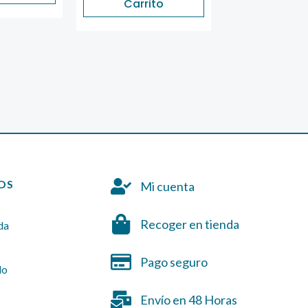
Carrito
Carrit
OS
Mi cuenta
Recoger en tienda
da
Pago seguro
do
Envío en 48 Horas