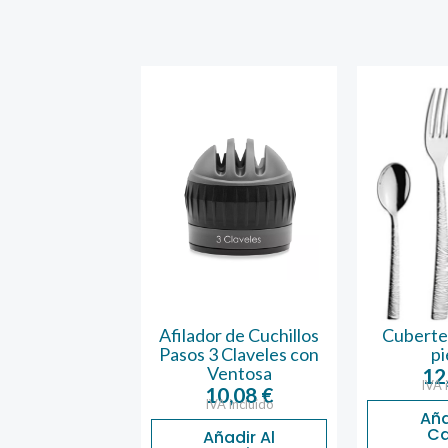
 9 Cuchillos
Afilador de Cuchillos
Cuberter
El
El
Pasos 3 Claveles con
pi
7
€
5,45
€
A incluido
Ventosa
12
precio
precio
IVA 
10,08
€
ñadir Al
original
actual
IVA incluido
Carrito
Aña
era:
es:
Ca
Añadir Al
8,47 €.
5,45 €.