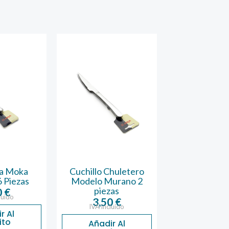
la Moka
Cuchillo Chuletero
Tenedor L
 Piezas
Modelo Murano 2
Modelo Mu
piezas
pieza
0
€
luido
3,50
€
2,50
IVA incluido
IVA inclu
r Al
ito
Añadir Al
Añadir 