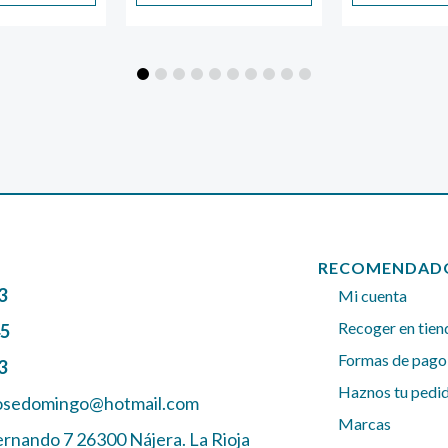
13,42 €
hasta
15,00 €
RECOMENDAD
3
Mi cuenta
Recoger en tien
45
Formas de pago
3
Haznos tu pedi
josedomingo@hotmail.com
Marcas
ernando 7 26300 Nájera. La Rioja