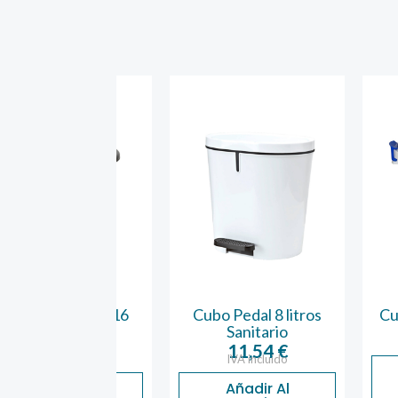
ra Rejilla 16
Cubo Pedal 8 litros
Cubo Osca
Litros
Sanitario
9
IVA 
2,50
€
11,54
€
A incluido
IVA incluido
Aña
Ca
ñadir Al
Añadir Al