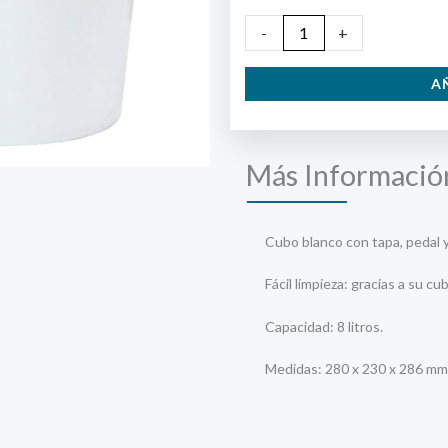
Cubo
-
+
Pedal
A
8
litros
Sanitario
Más Informació
cantidad
Cubo blanco con tapa, pedal y
Fácil limpieza: gracias a su c
Capacidad: 8 litros.
Medidas: 280 x 230 x 286 mm