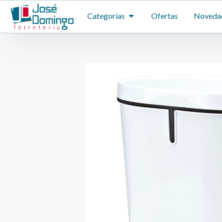
Ir
ABRIR CATEGORÍAS
Categorías
Ofertas
Noveda
al
contenido