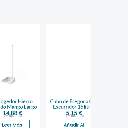
r Hierro
Cubo de Fregona Con
Cubo Fregon
ngo Largo
Escurridor 16 litros
Viled
88
€
5,15
€
36,08
luido
IVA incluido
IVA inclu
 Más
Añadir Al
Añadir 