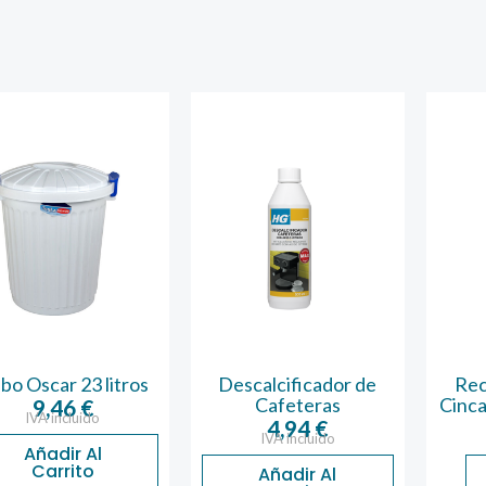
r 23 litros
Descalcificador de
Recogedo
Cafeteras
Cincado Ma
,46
€
incluido
4,94
€
14,
IVA incluido
IVA inc
dir Al
rrito
Añadir Al
Leer