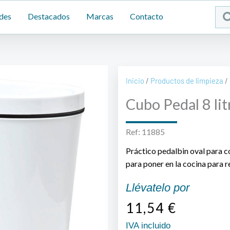
Sea
des
Destacados
Marcas
Contacto
...
Inicio
/
Productos de limpieza
/ 
Cubo Pedal 8 lit
Ref: 11885
Práctico pedalbin oval para c
para poner en la cocina para r
Llévatelo por
11,54
€
IVA incluido