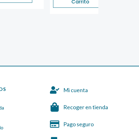
Carrito
Carrit
OS
Mi cuenta
Recoger en tienda
da
Pago seguro
do