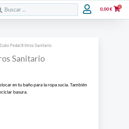
rch
0
0,00
€
Cubo Pedal 8 litros Sanitario
ros Sanitario
olocar en tu baño para la ropa sucia. También
eciclar basura.