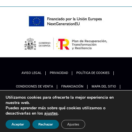
AVISO LEGAL
PRIVACIDAD
POLÍTICA DE COOKIES
CONDICIONES DE VENTA
FINANCIACIÓN
MAPA DEL SITIO
Utilizamos cookies para ofrecerte la mejor experiencia en
ACCESIBILIDAD
AJUSTES
nuestra web.
Puedes aprender más sobre qué cookies utilizamos o
desactivarlas en los
ajustes
.
Aceptar
Rechazar
Ajustes
Marketing
Ladinamo