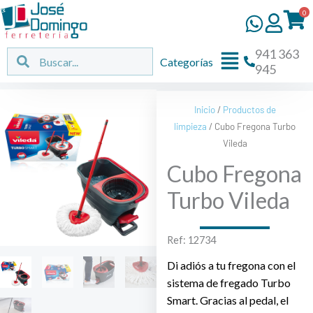
Ir
0
al
contenido
941 363
Flyout
Buscar
Buscar
Categorías
945
Menu
Inicio
/
Productos de
limpieza
/ Cubo Fregona Turbo
Vileda
Cubo Fregona
Turbo Vileda
Ref: 12734
Di adiós a tu fregona con el
sistema de fregado Turbo
Smart. Gracias al pedal, el