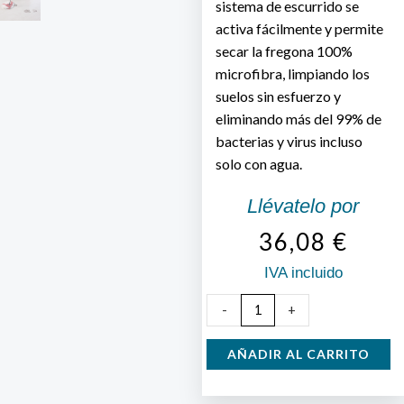
sistema de escurrido se
activa fácilmente y permite
secar la fregona 100%
microfibra, limpiando los
suelos sin esfuerzo y
eliminando más del 99% de
bacterias y virus incluso
solo con agua.
Llévatelo por
36,08
€
IVA incluido
Cubo
-
+
Fregona
Turbo
AÑADIR AL CARRITO
Vileda
cantidad