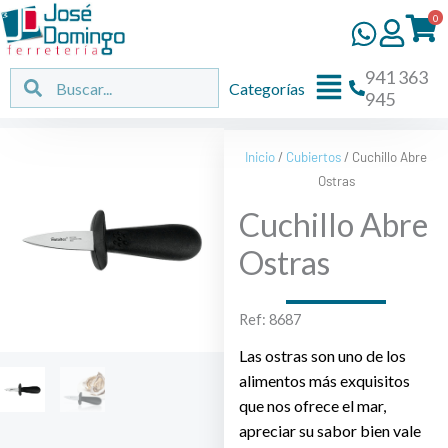
Ir
0
al
contenido
941 363
Flyout
Buscar
Buscar
Categorías
945
Menu
Inicio
/
Cubiertos
/ Cuchillo Abre
Ostras
Cuchillo Abre
Ostras
Ref: 8687
Las ostras son uno de los
alimentos más exquisitos
que nos ofrece el mar,
apreciar su sabor bien vale