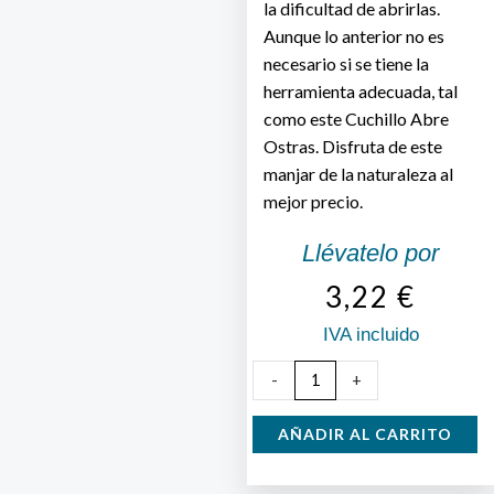
la dificultad de abrirlas.
Aunque lo anterior no es
necesario si se tiene la
herramienta adecuada, tal
como este Cuchillo Abre
Ostras. Disfruta de este
manjar de la naturaleza al
mejor precio.
Llévatelo por
3,22
€
IVA incluido
Cuchillo
-
+
Abre
Ostras
AÑADIR AL CARRITO
cantidad