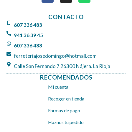
c
s
a
e
t
t
CONTACTO
b
a
s
607 336 483
o
g
a
o
r
p
941 36 39 45
k
a
p
607 336 483
m
ferreteriajosedomingo@hotmail.com
Calle San Fernando 7 26300 Nájera. La Rioja
RECOMENDADOS
Mi cuenta
Recoger en tienda
Formas de pago
Haznos tu pedido