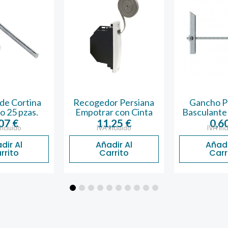
de Cortina
Recogedor Persiana
Gancho P
o 25 pzas.
Empotrar con Cinta
Basculante
,07
€
11,25
€
0,6
incluido
IVA incluido
IVA inc
dir Al
Añadir Al
Añadi
rrito
Carrito
Carr