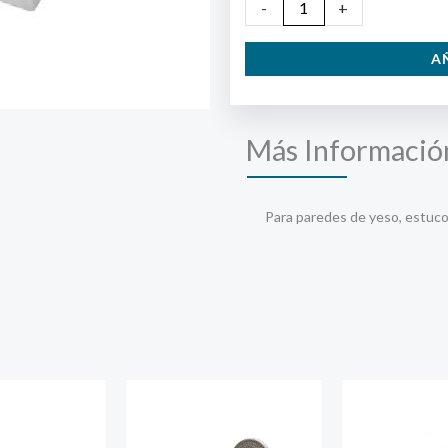
Cuelga
-
+
Fácil
A
Grande
Soporte
4
Más Informació
kg.
4
pzas.
Para paredes de yeso, estuco
cantidad