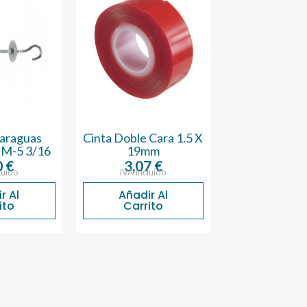
araguas
Cinta Doble Cara 1.5 X
Cinta Amer
 M-5 3/16
19mm
Negra 5
0
€
3,07
€
2,01
luido
IVA incluido
IVA inclu
r Al
Añadir Al
Añadir 
ito
Carrito
Carrit