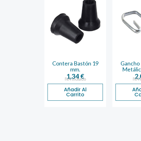
rsiana Gris 22
Contera Bastón 19
Gancho 
m x 6 m
mm.
Metálic
3,60
€
1,34
€
2
A incluido
IVA incluido
IVA 
ñadir Al
Añadir Al
Aña
Carrito
Carrito
Ca