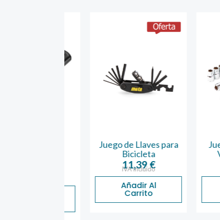
ascador
Juego de Llaves para
Juego de
rocerámica
Bicicleta
Vasos 
etálico
11,39
€
36
IVA incluido
IVA 
5,52
€
A incluido
Añadir Al
Aña
Carrito
Ca
ñadir Al
Carrito