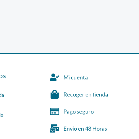
OS
Mi cuenta
Recoger en tienda
da
Pago seguro
do
Envío en 48 Horas