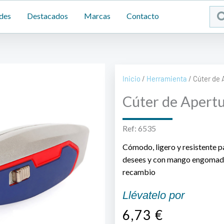
Sea
des
Destacados
Marcas
Contacto
...
Inicio
/
Herramienta
/ Cúter de 
Cúter de Apertu
Ref: 6535
Cómodo, ligero y resistente pa
desees y con mango engomado.
recambio
Llévatelo por
6,73
€