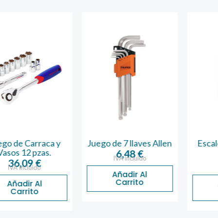
 Carraca y
Juego de 7 llaves Allen
Escalera T
12 pzas.
Peld
6,48
€
IVA incluido
,09
€
43,
incluido
IVA inc
Añadir Al
Carrito
dir Al
Añadi
rrito
Carr