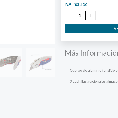
IVA incluido
Cúter
-
+
de
A
Apertura
Rápida
cantidad
Más Informació
Cuerpo de aluminio fundido 
3 cuchillas adicionales almac