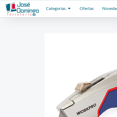
Ir
ABRIR CATEGORÍAS
Categorías
Ofertas
Noveda
al
contenido