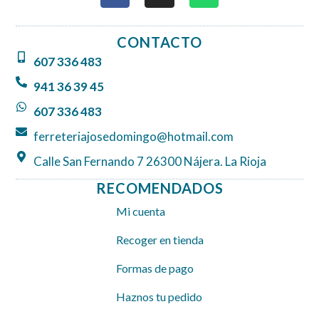
c
s
a
e
t
t
CONTACTO
b
a
s
607 336 483
o
g
a
o
r
p
941 36 39 45
k
a
p
607 336 483
m
ferreteriajosedomingo@hotmail.com
Calle San Fernando 7 26300 Nájera. La Rioja
RECOMENDADOS
Mi cuenta
Recoger en tienda
Formas de pago
Haznos tu pedido