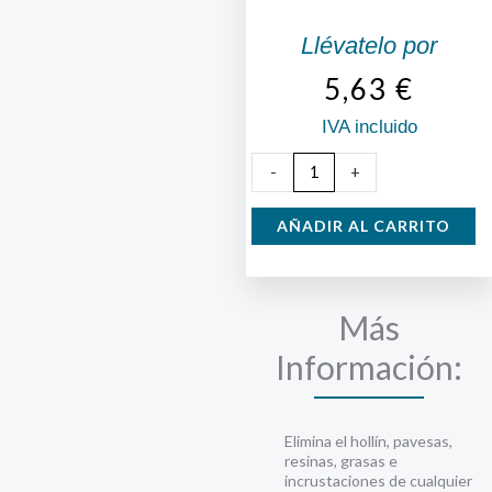
Llévatelo por
5,63
€
IVA incluido
Deshollinador
-
+
Fuegonet
para
AÑADIR AL CARRITO
Chimeneas
y
Estufas
Más
cantidad
Información:
Elimina el hollín, pavesas,
resinas, grasas e
incrustaciones de cualquier