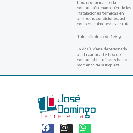
tipo, producidas en la
combustión, manteniendo las
instalaciones térmicas en
perfectas condiciones, así
como en chimeneas y estufas.
Tubo cilíndrico de 175 g.
La dosis viene determinada
por la cantidad y tipo de
combustible utilizado hasta el
momento de la limpieza.
F
I
W
a
n
h