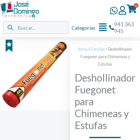
Ir
0
al
contenido
941 363
Flyout
Buscar
Buscar
Categorías
945
Menu
Inicio
/
Estufas
/ Deshollinador
Fuegonet para Chimeneas y
Estufas
Deshollinador
Fuegonet
para
Chimeneas y
Estufas