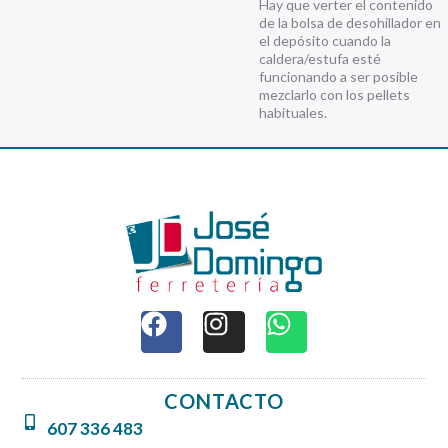
Hay que verter el contenido
de la bolsa de desohillador en
el depósito cuando la
caldera/estufa esté
funcionando a ser posible
mezclarlo con los pellets
habituales.
F
I
W
a
n
h
c
s
a
e
t
t
CONTACTO
b
a
s
607 336 483
o
g
a