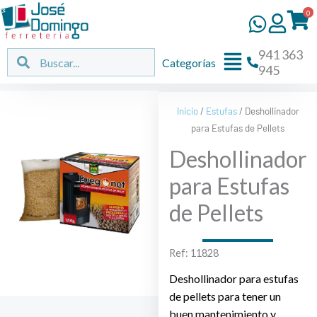
Ir
0
al
contenido
941 363
Flyout
Buscar
Buscar
Categorías
945
Menu
Inicio
/
Estufas
/ Deshollinador
para Estufas de Pellets
Deshollinador
para Estufas
de Pellets
Ref: 11828
Deshollinador para estufas
de pellets para tener un
buen mantenimiento y