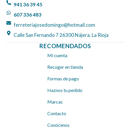
o
r
p
941 36 39 45
k
a
p
607 336 483
m
ferreteriajosedomingo@hotmail.com
Calle San Fernando 7 26300 Nájera. La Rioja
RECOMENDADOS
Mi cuenta
Recoger en tienda
Formas de pago
Haznos tu pedido
Marcas
Contacto
Conócenos