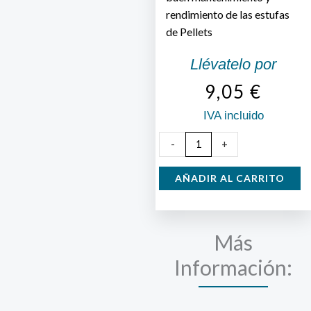
rendimiento de las estufas
de Pellets
Llévatelo por
9,05
€
IVA incluido
Deshollinador
-
+
para
Estufas
AÑADIR AL CARRITO
de
Pellets
cantidad
Más
Información: