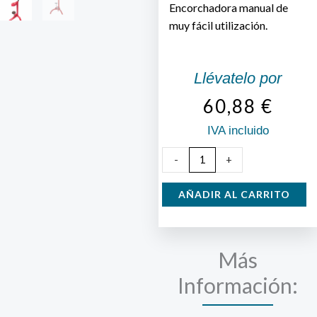
Encorchadora manual de
muy fácil utilización.
Llévatelo por
60,88
€
IVA incluido
Encorchadora
-
+
semiprofesional
cantidad
AÑADIR AL CARRITO
Más
Información: