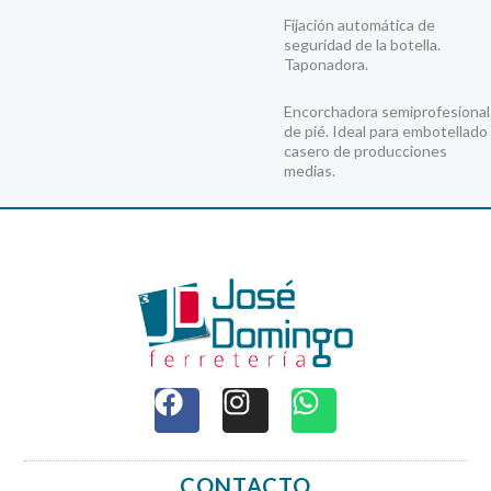
Fijación automática de
seguridad de la botella.
Taponadora.
Encorchadora semiprofesional
de pié. Ideal para embotellado
casero de producciones
medias.
F
I
W
a
n
h
c
s
a
e
t
t
CONTACTO