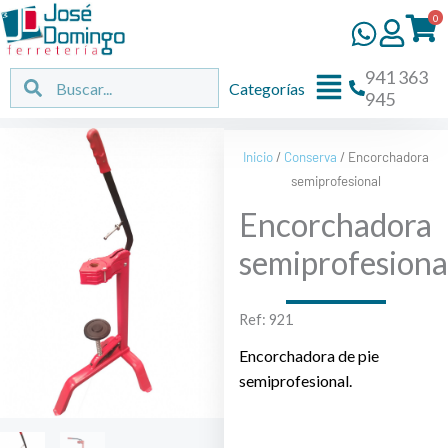
Ir
0
al
contenido
941 363
Flyout
Buscar
Buscar
Categorías
945
Menu
Inicio
/
Conserva
/ Encorchadora
semiprofesional
Encorchadora
semiprofesiona
Ref: 921
Encorchadora de pie
semiprofesional.