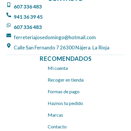
b
a
s
607 336 483
o
g
a
o
r
p
941 36 39 45
k
a
p
607 336 483
m
ferreteriajosedomingo@hotmail.com
Calle San Fernando 7 26300 Nájera. La Rioja
RECOMENDADOS
Mi cuenta
Recoger en tienda
Formas de pago
Haznos tu pedido
Marcas
Contacto