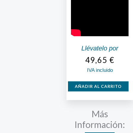
Llévatelo por
49,65
€
IVA incluido
Espumador
AÑADIR AL CARRITO
de
Leche
cantidad
Más
Información: