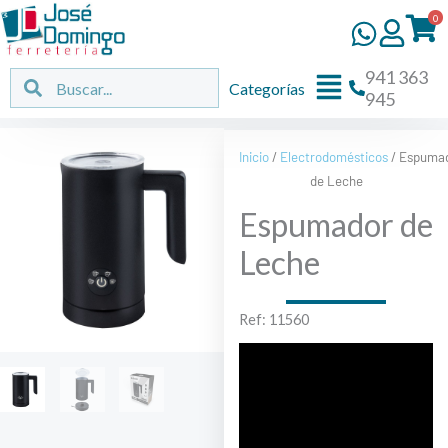
Ir
0
al
contenido
941 363
Flyout
Buscar
Buscar
Categorías
945
Menu
Inicio
/
Electrodomésticos
/ Espuma
de Leche
Espumador de
Leche
Ref: 11560