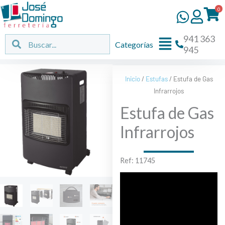
Ir
0
al
contenido
941 363
Flyout
Buscar
Buscar
Categorías
945
Menu
Inicio
/
Estufas
/ Estufa de Gas
Infrarrojos
Estufa de Gas
Infrarrojos
Ref: 11745