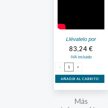
Llévatelo por
83,24
€
IVA incluido
Estufa
-
+
de
Gas
AÑADIR AL CARRITO
Infrarrojos
cantidad
Más