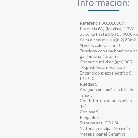
Información:
Referencia 301010009
Potencia (W) (Máxima) 4,2W
Soporta hasta (Kg) 15.0000 kg
Área de cobertura (m2) 80m2
Niveles calefacción 3
Funciona con una bombona de
gas butano / propano.
Consumo máximo (g/h) 305
Dispositivo antivuelco Sí
Encendido piezoeléctrico Sí
IP IP20
Ruedas Sí
Apagado automático fallo de
llama Sí
Con Interruptor antivuelco
42º.
Con asa Sí
Plegable Sí
Sistema anti CO2 Sí
Material principal Aluminio
Material panel Cerámica