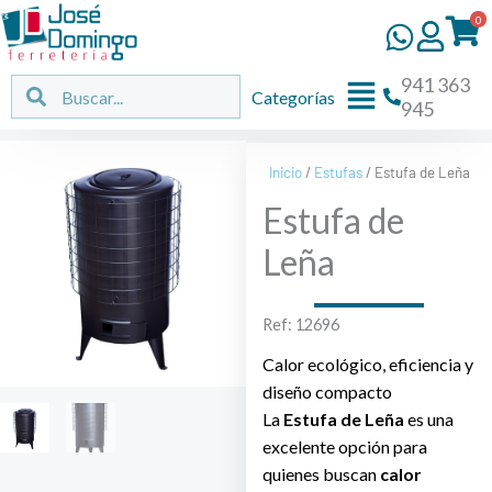
Ir
0
al
contenido
941 363
Flyout
Buscar
Buscar
Categorías
945
Menu
Inicio
/
Estufas
/ Estufa de Leña
Estufa de
Leña
Ref: 12696
Calor ecológico, eficiencia y
diseño compacto
La
Estufa de Leña
es una
excelente opción para
quienes buscan
calor