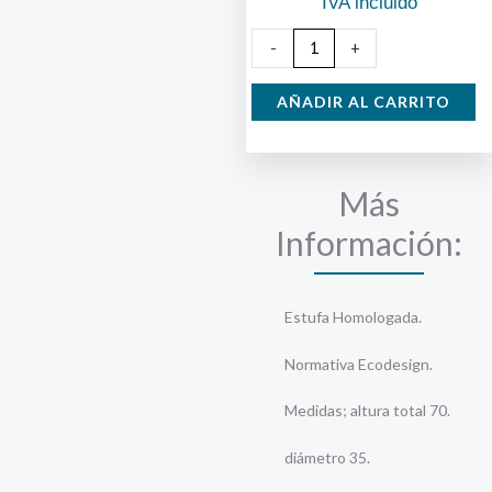
IVA incluido
Estufa
-
+
de
Leña
AÑADIR AL CARRITO
cantidad
Más
Información:
Estufa Homologada.
Normativa Ecodesign.
Medidas; altura total 70.
diámetro 35.