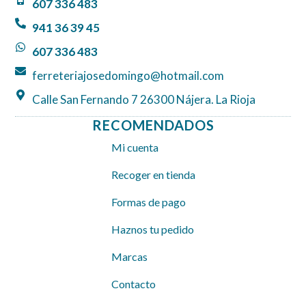
607 336 483
o
g
a
o
r
p
941 36 39 45
k
a
p
607 336 483
m
ferreteriajosedomingo@hotmail.com
Calle San Fernando 7 26300 Nájera. La Rioja
RECOMENDADOS
Mi cuenta
Recoger en tienda
Formas de pago
Haznos tu pedido
Marcas
Contacto