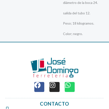
diámetro de la boca 24.
salida del tubo 12.
Peso; 18 kilogramos.
Color; negro.
F
I
W
a
n
h
c
s
a
e
t
t
CONTACTO
b
a
s