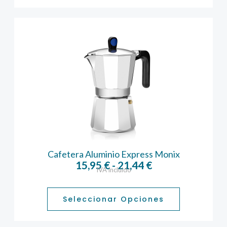
hasta
24,22 €
Cafetera Aluminio Express Monix
Rango
15,95
€
-
21,44
€
IVA incluido
de
precios:
desde
Seleccionar Opciones
15,95 €
hasta