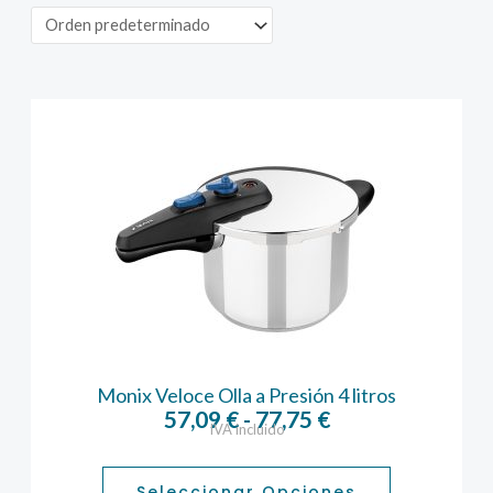
Monix Veloce Olla a Presión 4 litros
Rango
57,09
€
-
77,75
€
IVA incluido
de
precios:
Seleccionar Opciones