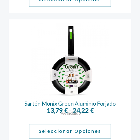
desde
57,09 €
hasta
77,75 €
Sartén Monix Green Aluminio Forjado
Rango
13,79
€
-
24,22
€
IVA incluido
de
precios:
desde
Seleccionar Opciones
13,79 €