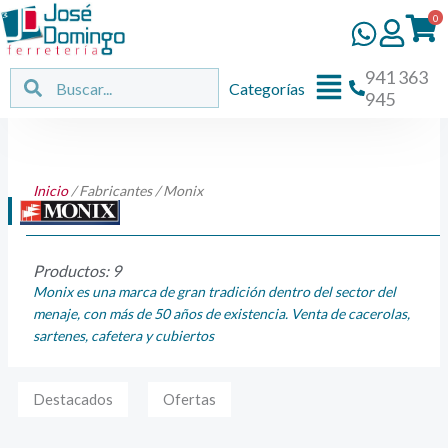
Ir
0
al
contenido
941 363
Flyout
Buscar
Buscar
Categorías
945
Menu
Inicio
/ Fabricantes / Monix
Productos: 9
Monix es una marca de gran tradición dentro del sector del
menaje, con más de 50 años de existencia. Venta de cacerolas,
sartenes, cafetera y cubiertos
Destacados
Ofertas