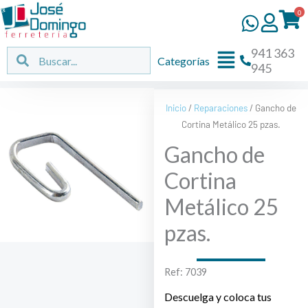
Ir
0
al
contenido
941 363
Flyout
Buscar
Buscar
Categorías
945
Menu
Inicio
/
Reparaciones
/ Gancho de
Cortina Metálico 25 pzas.
Gancho de
Cortina
Metálico 25
pzas.
Ref: 7039
Descuelga y coloca tus