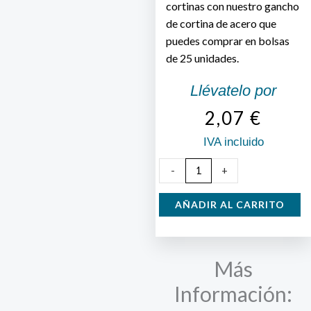
cortinas con nuestro gancho
de cortina de acero que
puedes comprar en bolsas
de 25 unidades.
Llévatelo por
2,07
€
IVA incluido
Gancho
-
+
de
Cortina
AÑADIR AL CARRITO
Metálico
25
pzas.
Más
cantidad
Información: