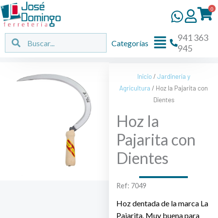
Ir
0
al
contenido
941 363
Flyout
Buscar
Buscar
Categorías
945
Menu
Inicio
/
Jardinería y
Agricultura
/ Hoz la Pajarita con
Dientes
Hoz la
Pajarita con
Dientes
Ref: 7049
Hoz dentada de la marca La
Pajarita. Muy buena para