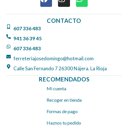
a
n
h
c
s
a
e
t
t
CONTACTO
b
a
s
607 336 483
o
g
a
o
r
p
941 36 39 45
k
a
p
607 336 483
m
ferreteriajosedomingo@hotmail.com
Calle San Fernando 7 26300 Nájera. La Rioja
RECOMENDADOS
Mi cuenta
Recoger en tienda
Formas de pago
Haznos tu pedido