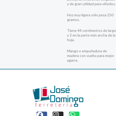
y de gran utlidad para viñedos.
Hoz muy ligera sólo pesa 250
gramos.
Tiene 44 centímetros de largo
y 2 en la parte más ancha de la
hoja.
Mango o empuñadura de
madera con vuelta para mejor
agarre.
F
I
W