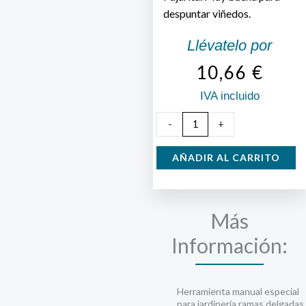
despuntar viñedos.
Llévatelo por
10,66
€
IVA incluido
Hoz
-
+
la
Pajarita
AÑADIR AL CARRITO
con
Dientes
cantidad
Más
Información:
Herramienta manual especial
para jardinería,ramas delgadas