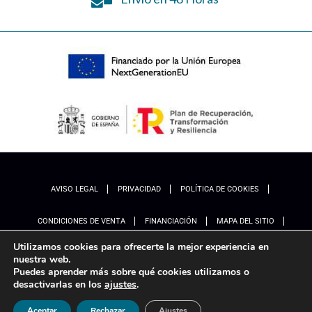
AVISO LEGAL
PRIVACIDAD
POLÍTICA DE COOKIES
CONDICIONES DE VENTA
FINANCIACIÓN
MAPA DEL SITIO
Utilizamos cookies para ofrecerte la mejor experiencia en
ACCESIBILIDAD
AJUSTES
nuestra web.
Puedes aprender más sobre qué cookies utilizamos o
desactivarlas en los
ajustes
.
Aceptar
Rechazar
Ajustes
Marketing
Ladinamo