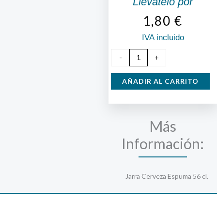
Llévatelo por
1,80
€
IVA incluido
Jarra
-
+
Cerveza
Espuma
AÑADIR AL CARRITO
56
cl.
cantidad
Más
Información:
Jarra Cerveza Espuma 56 cl.