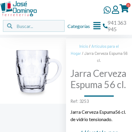
Ir
0
al
contenido
941 363
Flyout
Buscar
Buscar
Categorías
945
Menu
Inicio
/
Artículos para el
Hogar
/ Jarra Cerveza Espuma 56
cl.
Jarra Cerveza
Espuma 56 cl.
Ref: 3253
Jarra Cerveza Espuma56 cl.
de vidrio tensionado.