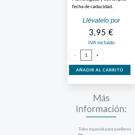
fecha de caducidad.
Llévatelo por
3,95
€
IVA incluido
Kit
-
+
Goma
Butano
AÑADIR AL CARRITO
+
Abrazaderas
cantidad
Más
Información:
Tubo especial para paelleros
de