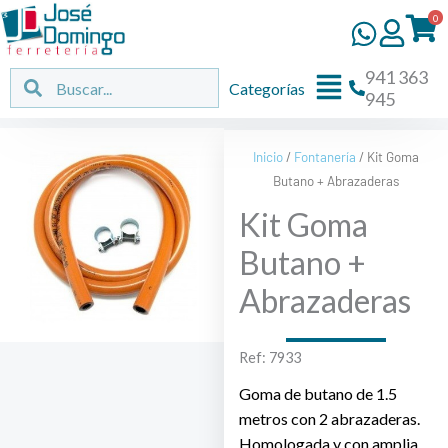
Ir
0
al
contenido
941 363
Flyout
Buscar
Buscar
Categorías
945
Menu
Inicio
/
Fontanería
/ Kit Goma
Butano + Abrazaderas
Kit Goma
Butano +
Abrazaderas
Ref: 7933
Goma de butano de 1.5
metros con 2 abrazaderas.
Homologada y con amplia