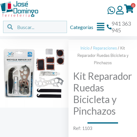
Ir
0
al
contenido
941 363
Flyout
Buscar
Buscar
Categorías
945
Menu
Inicio
/
Reparaciones
/ Kit
Reparador Ruedas Bicicleta y
Pinchazos
Kit Reparador
Ruedas
Bicicleta y
Pinchazos
Ref: 1103