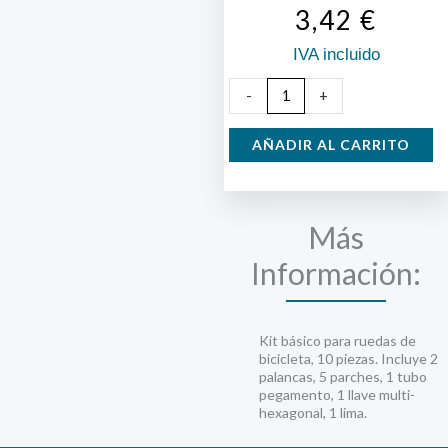
3,42
€
IVA incluido
Kit
-
+
Reparador
Ruedas
AÑADIR AL CARRITO
Bicicleta
y
Pinchazos
Más
cantidad
Información:
Kit básico para ruedas de
bicicleta, 10 piezas. Incluye 2
palancas, 5 parches, 1 tubo
pegamento, 1 llave multi-
hexagonal, 1 lima.