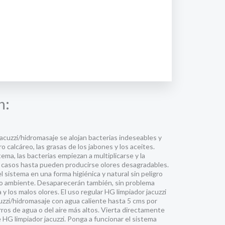
n:
jacuzzi/hidromasaje se alojan bacterias indeseables y
o calcáreo, las grasas de los jabones y los aceites.
ema, las bacterias empiezan a multiplicarse y la
 casos hasta pueden producirse olores desagradables.
el sistema en una forma higiénica y natural sin peligro
dio ambiente. Desaparecerán también, sin problema
y los malos olores. El uso regular HG limpiador jacuzzi
jacuzzi/hidromasaje con agua caliente hasta 5 cms por
rros de agua o del aire más altos. Vierta directamente
e HG limpiador jacuzzi. Ponga a funcionar el sistema