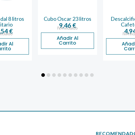
al 8 litros
Cubo Oscar 23 litros
Descalcif
itario
Cafet
9,46
€
IVA incluido
,54
€
4,9
incluido
IVA inc
Añadir Al
Carrito
dir Al
Añadi
rrito
Carr
RECOMENDAD