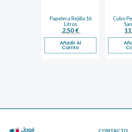
piador de
Papelera Rejilla 16
Cubo Ped
rocerámica
Litros
San
ntensivo
2,50
€
11
IVA incluido
IVA 
7,16
€
A incluido
Añadir Al
Aña
Carrito
Ca
ñadir Al
Carrito
CONTACTO