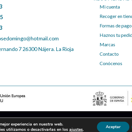
3
Mi cuenta
Recoger en tien
45
Formas de pago
3
Haznos tu pedi
josedomingo@hotmail.com
Marcas
ernando 7 26300 Nájera. La Rioja
Contacto
Conócenos
 mejor experiencia en nuestra web.
 DE VENTA
FINANCIACIÓN
MAPA DEL SITIO
ACCESIBILIDAD
AJUSTE
Aceptar
es utilizamos o desactivarlas en los
ajustes
.