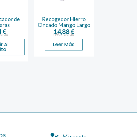
icador de
Recogedor Hierro
Cubo de Freg
eras
Cincado Mango Largo
Escurridor 16
4
€
14,88
€
5,15
luido
IVA incluido
IVA inclu
r Al
Leer Más
Añadir 
ito
Carrit
OS
Mi cuenta