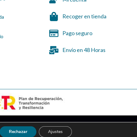
Recoger en tienda
da
Pago seguro
do
Envío en 48 Horas
Marketing
Ladinamo
S
Rechazar
Ajustes