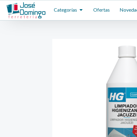
Ir
ABRIR CATEGORÍAS
Categorías
Ofertas
Noveda
al
contenido