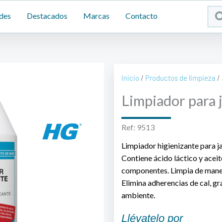
Sea
des
Destacados
Marcas
Contacto
...
Inicio
/
Productos de limpieza
/
Limpiador para 
Ref: 9513
Limpiador higienizante para ja
Contiene ácido láctico y aceit
componentes. Limpia de maner
Elimina adherencias de cal, gr
ambiente.
Llévatelo por