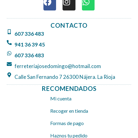
a
n
h
c
s
a
e
t
t
CONTACTO
b
a
s
607 336 483
o
g
a
o
r
p
941 36 39 45
k
a
p
607 336 483
m
ferreteriajosedomingo@hotmail.com
Calle San Fernando 7 26300 Nájera. La Rioja
RECOMENDADOS
Mi cuenta
Recoger en tienda
Formas de pago
Haznos tu pedido