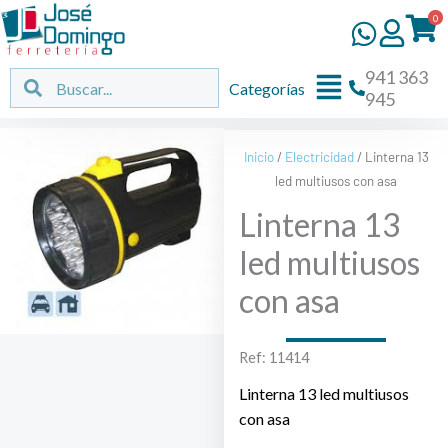
Ir
0
al
contenido
941 363
Flyout
Buscar
Buscar
Categorías
945
Menu
Inicio
/
Electricidad
/ Linterna 13
led multiusos con asa
Linterna 13
led multiusos
con asa
Ref: 11414
Linterna 13 led multiusos
con asa