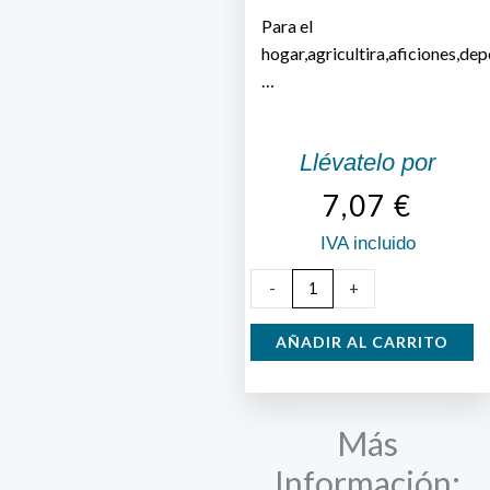
Para el
hogar,agricultira,aficiones,de
…
Llévatelo por
7,07
€
IVA incluido
Linterna
-
+
13
led
AÑADIR AL CARRITO
multiusos
con
asa
Más
cantidad
Información: