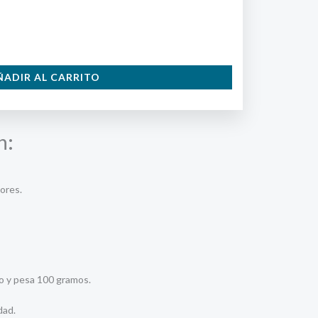
ÑADIR AL CARRITO
n:
lores.
o y pesa 100 gramos.
dad.