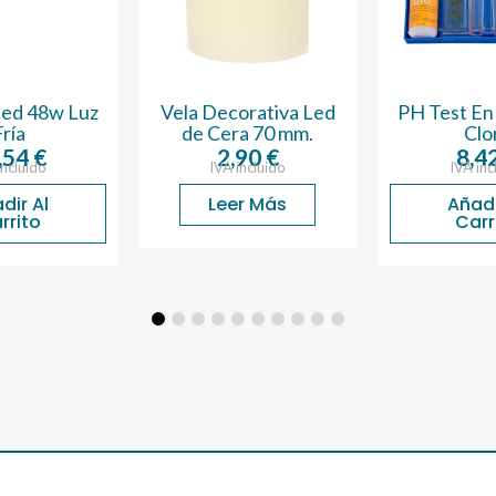
Led 48w Luz
Vela Decorativa Led
PH Test En
Fría
de Cera 70 mm.
Clo
,54
€
2,90
€
8,4
incluido
IVA incluido
IVA inc
dir Al
Leer Más
Añadi
rrito
Carr