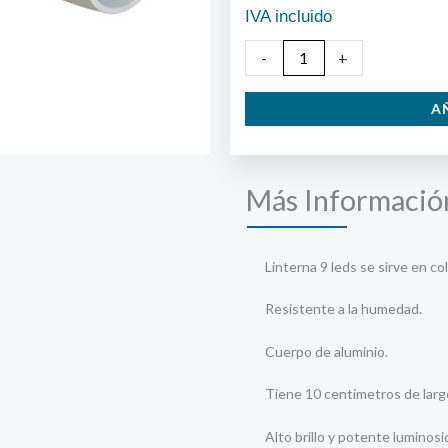
IVA incluido
Linterna
-
+
Aluminio
A
9
Leds
cantidad
Más Informació
Linterna 9 leds se sirve en co
Resistente a la humedad.
Cuerpo de aluminio.
Tiene 10 centímetros de larg
Alto brillo y potente luminosi