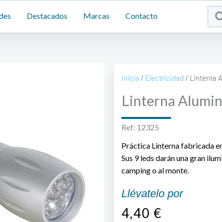
Sea
des
Destacados
Marcas
Contacto
...
Inicio
/
Electricidad
/ Linterna 
Linterna Alumin
Ref: 12325
Práctica Linterna fabricada en
Sus 9 leds darán una gran ilumi
camping o al monte.
Llévatelo por
4,40
€