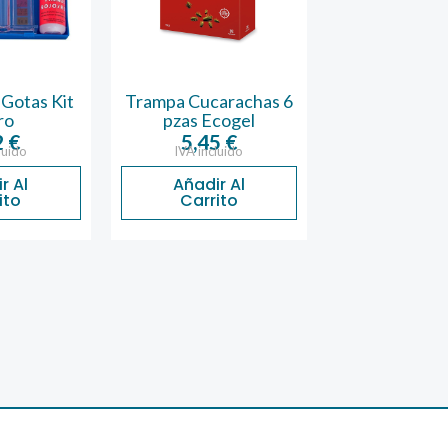
 Gotas Kit
Trampa Cucarachas 6
Piedra Asa
ro
pzas Ecogel
Quemadores
2
€
5,45
€
37,07
luido
IVA incluido
IVA inclu
r Al
Añadir Al
Añadir 
ito
Carrito
Carrit