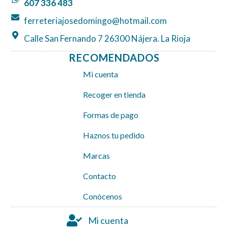
607 336 483
m
ferreteriajosedomingo@hotmail.com
Calle San Fernando 7 26300 Nájera. La Rioja
RECOMENDADOS
Mi cuenta
Recoger en tienda
Formas de pago
Haznos tu pedido
Marcas
Contacto
Conócenos
Mi cuenta