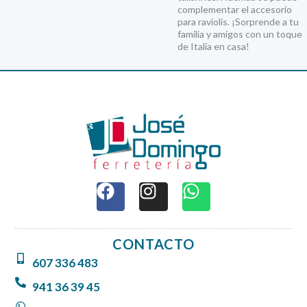
complementar el accesorio
para raviolis. ¡Sorprende a tu
familia y amigos con un toque
de Italia en casa!
F
I
W
a
n
h
c
s
a
e
t
t
CONTACTO
b
a
s
607 336 483
o
g
a
o
r
p
941 36 39 45
k
a
p