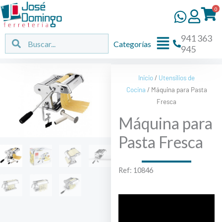
Ir
0
al
contenido
941 363
Flyout
Buscar
Buscar
Categorías
945
Menu
Inicio
/
Utensilios de
Cocina
/ Máquina para Pasta
Fresca
Máquina para
Pasta Fresca
Ref: 10846