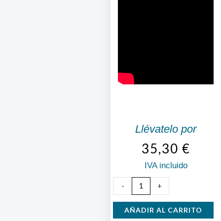
Llévatelo por
35,30
€
IVA incluido
Máquina
-
+
para
Pasta
AÑADIR AL CARRITO