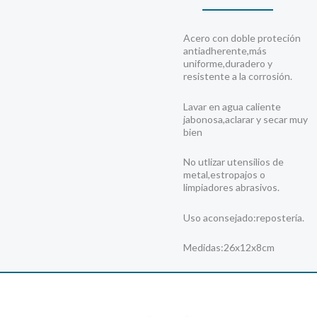
Acero con doble proteción
antiadherente,más
uniforme,duradero y
resistente a la corrosión.
Lavar en agua caliente
jabonosa,aclarar y secar muy
bien
No utlizar utensilios de
metal,estropajos o
limpiadores abrasivos.
Uso aconsejado:repostería.
Medidas:26x12x8cm