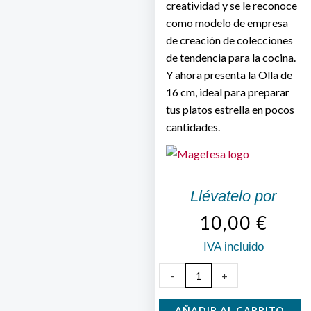
creatividad y se le reconoce
como modelo de empresa
de creación de colecciones
de tendencia para la cocina.
Y ahora presenta la Olla de
16 cm, ideal para preparar
tus platos estrella en pocos
cantidades.
Llévatelo por
10,00
€
IVA incluido
Olla
-
+
Magefesa
16
AÑADIR AL CARRITO