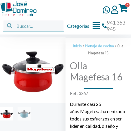
Ir
0
al
contenido
941 363
Flyout
Buscar
Buscar
Categorías
945
Menu
Inicio
/
Menaje de cocina
/ Olla
Magefesa 16
Olla
Magefesa 16
Ref: 3367
Durante casi 25
años
Magefesa
ha centrado
todos sus esfuerzos en ser
líder en calidad, diseño y