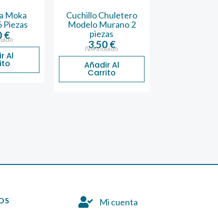
Cuchillo Chuletero
Tenedor Lunch
Modelo Murano 2
Modelo Murano 6
piezas
piezas
3,50
€
2,50
€
IVA incluido
IVA incluido
Añadir Al
Añadir Al
Carrito
Carrito
OS
Mi cuenta