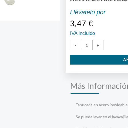
Llévatelo por
3,47
€
IVA incluido
Espátula
-
+
Inoxidable
A
cantidad
Más Informació
Fabricada en acero inoxidable
Se puede lavar en el lavavajilla