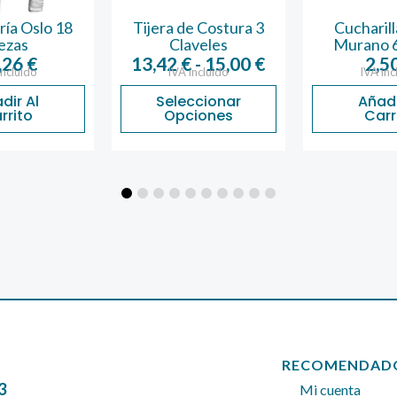
Tijera de Costura 3
Cucharilla Moka
Claveles
Murano 6 Piezas
Rango
13,42
€
-
15,00
€
2,50
€
IVA incluido
IVA incluido
de
Seleccionar
Añadir Al
precios:
Opciones
Carrito
desde
13,42 €
hasta
15,00 €
RECOMENDAD
3
Mi cuenta