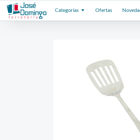
Ir
ABRIR CATEGORÍAS
Categorías
Ofertas
Noveda
al
contenido