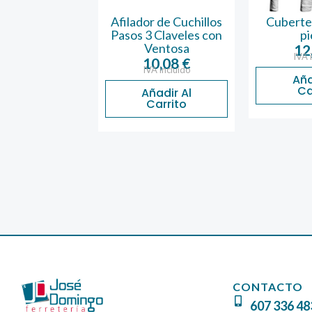
Afilador de Cuchillos
Cubertería Oslo 18
l
Pasos 3 Claveles con
piezas
Ventosa
12,26
€
recio
IVA incluido
10,08
€
ctual
IVA incluido
Añadir Al
s:
Carrito
Añadir Al
,45 €.
Carrito
CONTACTO
607 336 48