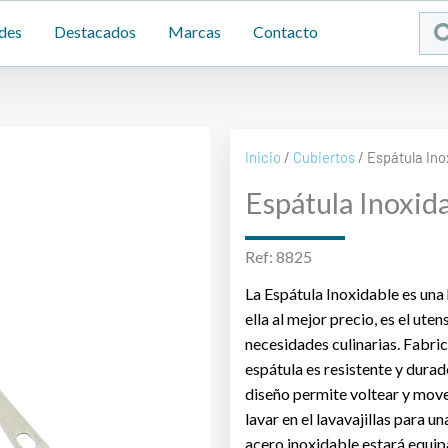
Sea
des
Destacados
Marcas
Contacto
...
Inicio
/
Cubiertos
/ Espátula Ino
Espátula Inoxid
Ref: 8825
La Espátula Inoxidable es una
ella al mejor precio, es el ute
necesidades culinarias. Fabric
espátula es resistente y durade
diseño permite voltear y move
lavar en el lavavajillas para u
acero inoxidable estará equip