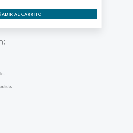
ÑADIR AL CARRITO
n:
le.
pulido.