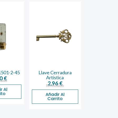
1501-2-45
Llave Cerradura
Bombillo Edm
Artística
40×30 R
70
€
luido
2,96
€
15,44
IVA incluido
IVA inclu
r Al
ito
Añadir Al
Añadir 
Carrito
Carrit