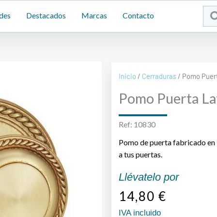
Sea
des
Destacados
Marcas
Contacto
...
Inicio
/
Cerraduras
/ Pomo Puer
Pomo Puerta La
Ref: 10830
Pomo de puerta fabricado en l
a tus puertas.
Llévatelo por
14,80
€
IVA incluido