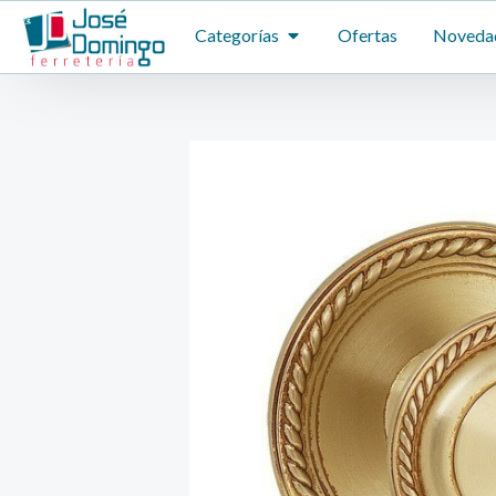
Ir
ABRIR CATEGORÍAS
Categorías
Ofertas
Noveda
al
contenido