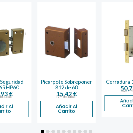
 Seguridad
Picarpote Sobreponer
Cerradura 
16RHP60
812 de 60
50,
IVA inc
,93
€
15,42
€
incluido
IVA incluido
Añadi
Carr
dir Al
Añadir Al
rrito
Carrito