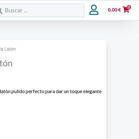
rch
0
0,00
€
ta Latón
tón
atón pulido perfecto para dar un toque elegante