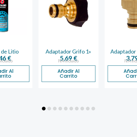
de Litio
Adaptador Grifo 1»
Adaptador 
,46
€
5,69
€
3,7
incluido
IVA incluido
IVA inc
dir Al
Añadir Al
Añadi
rrito
Carrito
Carr