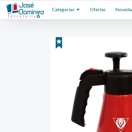
Ir
ABRIR CATEGORÍAS
Categorías
Ofertas
Noveda
al
contenido