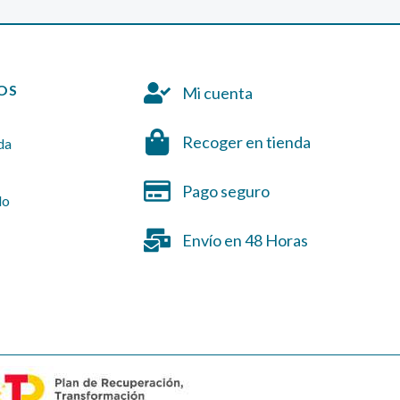
OS
Mi cuenta
Recoger en tienda
da
Pago seguro
do
Envío en 48 Horas