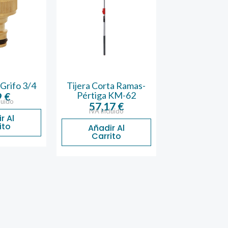
Grifo 3/4
Tijera Corta Ramas-
Tijera 2 
Pértiga KM-62
Kamikaze 
9
€
luido
57,17
€
49,94
IVA incluido
IVA inclu
r Al
ito
Añadir Al
Añadir 
Carrito
Carrit