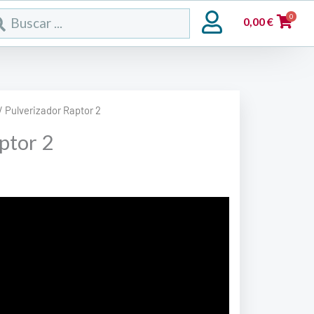
rch
0
0,00
€
/ Pulverizador Raptor 2
ptor 2