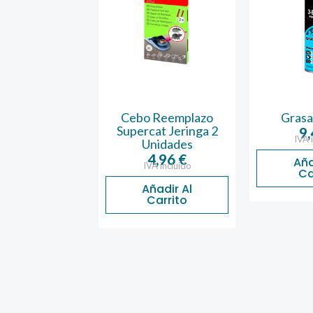
 Cucarachas 6
Cebo Reemplazo
Grasa 
as Ecogel
Supercat Jeringa 2
9
IVA 
Unidades
5,45
€
A incluido
4,96
€
Aña
IVA incluido
Ca
ñadir Al
Carrito
Añadir Al
Carrito