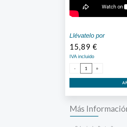
Llévatelo por
15,89
€
IVA incluido
Pulverizador
-
+
Raptor
A
2
cantidad
Más Informació