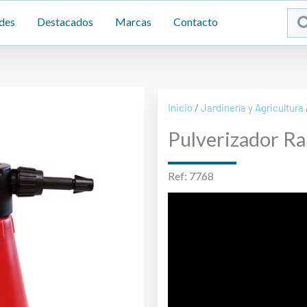
Sea
des
Destacados
Marcas
Contacto
...
Inicio
/
Jardinería y Agricultura
Pulverizador Ra
Ref: 7768