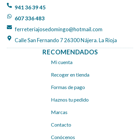
o
r
p
941 36 39 45
k
a
p
607 336 483
m
ferreteriajosedomingo@hotmail.com
Calle San Fernando 7 26300 Nájera. La Rioja
RECOMENDADOS
Mi cuenta
Recoger en tienda
Formas de pago
Haznos tu pedido
Marcas
Contacto
Conócenos