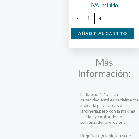
IVA incluido
Sulfatadora
-
+
Pulmic
12
AÑADIR AL CARRITO
litros
cantidad
Más
Información:
La Raptor 12,por su
capacidad,está especialmente
indicada para tareas de
jardinería,pero con la máxima
calidad y confor de un
pulverizador profesional.
Boquilla regulable,lanza de