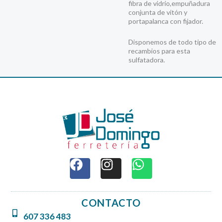
fibra de vidrio,empuñadura
conjunta de vitón y
portapalanca con fijador.
Disponemos de todo tipo de
recambios para esta
sulfatadora.
F
I
W
a
n
h
c
s
a
e
t
t
CONTACTO
b
a
s
607 336 483
o
g
a