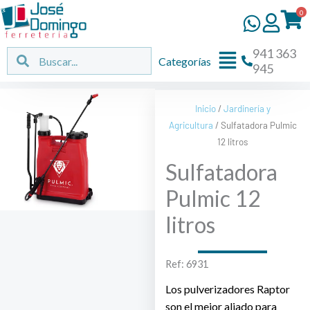
Ir
0
al
contenido
941 363
Flyout
Buscar
Buscar
Categorías
945
Menu
Inicio
/
Jardinería y
Agricultura
/ Sulfatadora Pulmic
12 litros
Sulfatadora
Pulmic 12
litros
Ref: 6931
Los pulverizadores Raptor
son el mejor aliado para