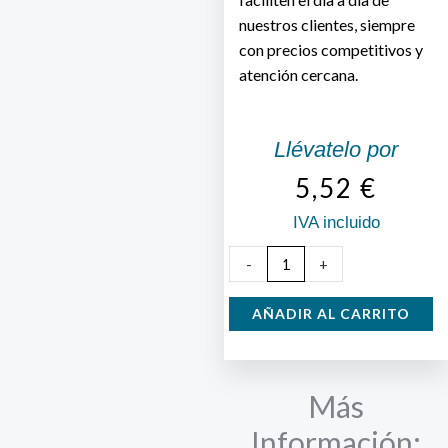
nuestros clientes, siempre
con precios competitivos y
atención cercana.
Llévatelo por
5,52
€
IVA incluido
Rascador
-
+
Vitrocerámica
Metálico
AÑADIR AL CARRITO
cantidad
Más
Información: