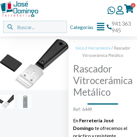
Ir
0
al
contenido
941 363
Flyout
Buscar
Buscar
Categorías
945
Menu
Inicio
/
Herramienta
/ Rascador
Vitrocerámica Metálico
Rascador
Vitrocerámica
Metálico
Ref: 6449
En
Ferretería José
Domingo
te ofrecemos el
práctico y resistente