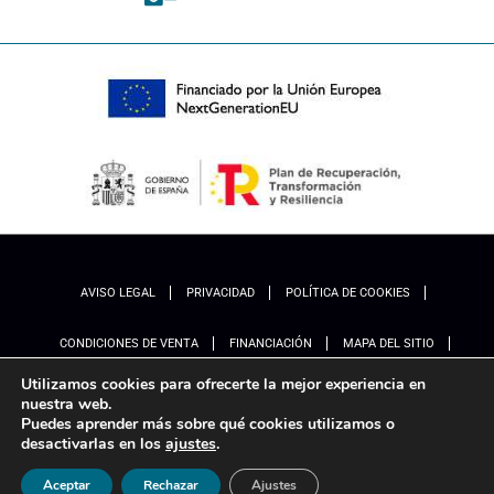
AVISO LEGAL
PRIVACIDAD
POLÍTICA DE COOKIES
CONDICIONES DE VENTA
FINANCIACIÓN
MAPA DEL SITIO
Utilizamos cookies para ofrecerte la mejor experiencia en
ACCESIBILIDAD
AJUSTES
nuestra web.
Puedes aprender más sobre qué cookies utilizamos o
desactivarlas en los
ajustes
.
Aceptar
Rechazar
Ajustes
Marketing
Ladinamo