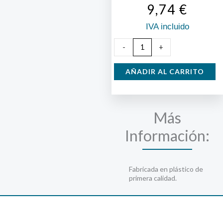
9,74
€
IVA incluido
Regadera
-
+
3
litros
AÑADIR AL CARRITO
cantidad
Más
Información:
Fabricada en plástico de
primera calidad.