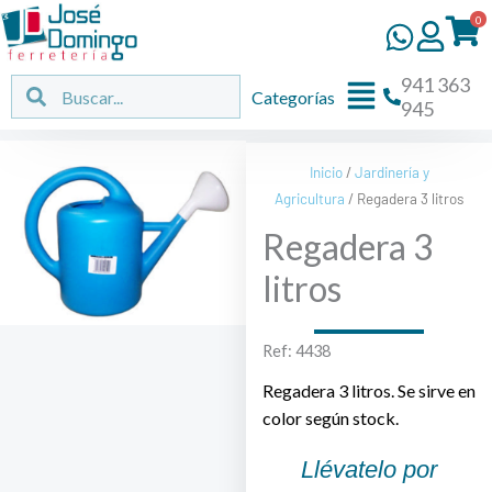
Ir
0
al
contenido
941 363
Flyout
Buscar
Buscar
Categorías
945
Menu
Inicio
/
Jardinería y
Agricultura
/ Regadera 3 litros
Regadera 3
litros
Ref: 4438
Regadera 3 litros. Se sirve en
color según stock.
Llévatelo por