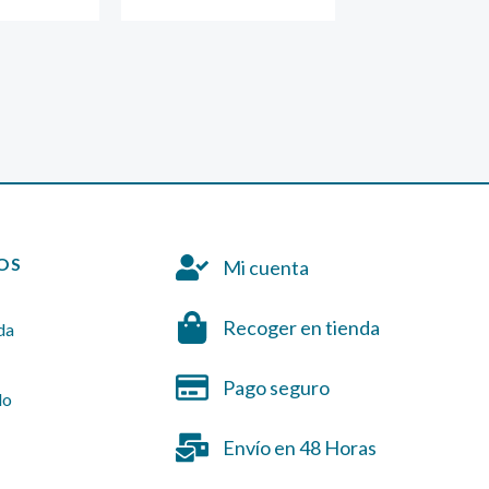
OS
Mi cuenta
Recoger en tienda
da
Pago seguro
do
Envío en 48 Horas