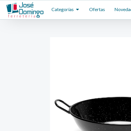
Ir
ABRIR CATEGORÍAS
Categorías
Ofertas
Noveda
al
contenido