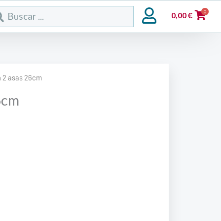
rch
0
0,00
€
n 2 asas 26cm
6cm