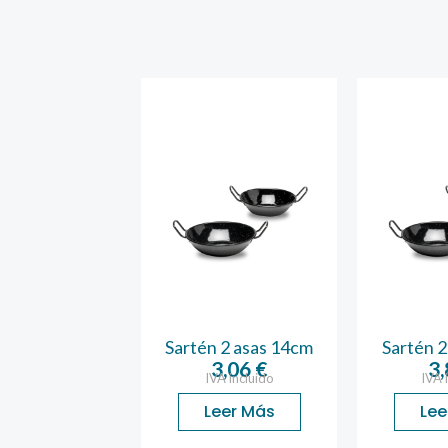
 2 asas 34cm
Sartén 2 asas 14cm
Sartén 2
9,49
€
3,06
€
3
A incluido
IVA incluido
IVA 
ñadir Al
Leer Más
Lee
Carrito