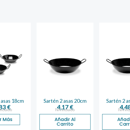
 asas 18cm
Sartén 2 asas 20cm
Sartén 2 
,83
€
4,17
€
4,4
incluido
IVA incluido
IVA inc
r Más
Añadir Al
Añadi
Carrito
Carr