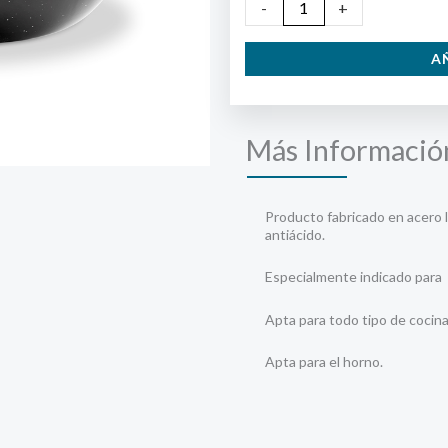
Sartén
-
+
2
A
asas
26cm
cantidad
Más Informació
Producto fabricado en acero 
antiácido.
Especialmente indicado para 
Apta para todo tipo de cocinas
Apta para el horno.