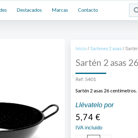
Sea
des
Destacados
Marcas
Contacto
...
Inicio
/
Sartenes 2 asas
/ Sarté
Sartén 2 asas 2
Ref: 5401
Sartén 2 asas 26 centímetros.
Llévatelo por
5,74
€
IVA incluido