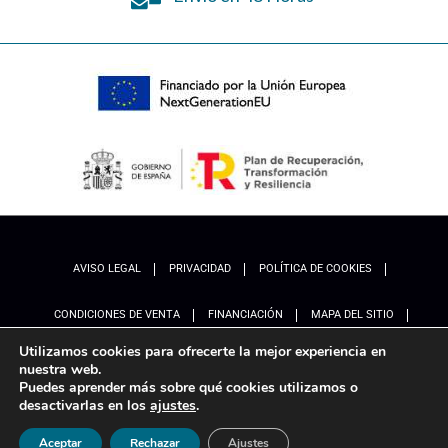
AVISO LEGAL
PRIVACIDAD
POLÍTICA DE COOKIES
CONDICIONES DE VENTA
FINANCIACIÓN
MAPA DEL SITIO
Utilizamos cookies para ofrecerte la mejor experiencia en
ACCESIBILIDAD
AJUSTES
nuestra web.
Puedes aprender más sobre qué cookies utilizamos o
desactivarlas en los
ajustes
.
Aceptar
Rechazar
Ajustes
Marketing
Ladinamo