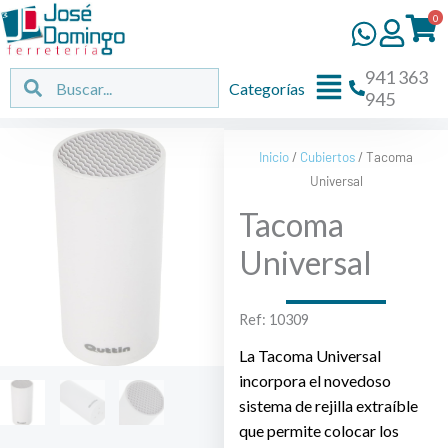
Ir
0
al
contenido
941 363
Flyout
Buscar
Buscar
Categorías
945
Menu
Inicio
/
Cubiertos
/ Tacoma
Universal
Tacoma
Universal
Ref: 10309
La Tacoma Universal
incorpora el novedoso
sistema de rejilla extraíble
que permite colocar los