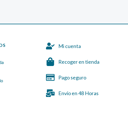
OS
Mi cuenta
Recoger en tienda
da
Pago seguro
do
Envío en 48 Horas