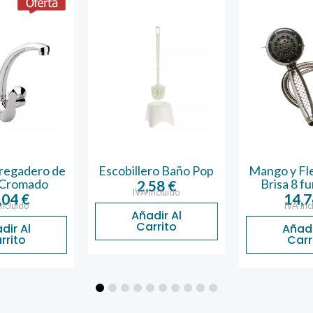
Fregadero de
Escobillero Baño Pop
Mango y Fl
 Cromado
Brisa 8 f
2,58
€
IVA incluido
,04
€
14,
incluido
IVA inc
Añadir Al
Carrito
dir Al
Añadi
rrito
Carr