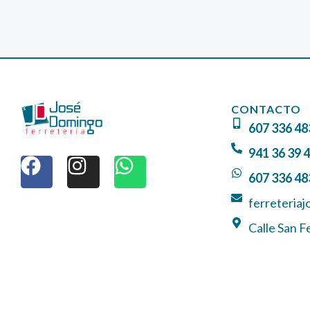
CONTACTO
607 336 48
F
I
W
941 36 39 
a
n
h
607 336 48
c
s
a
e
t
t
ferreteria
b
a
s
Calle San F
o
g
a
o
r
p
k
a
p
m