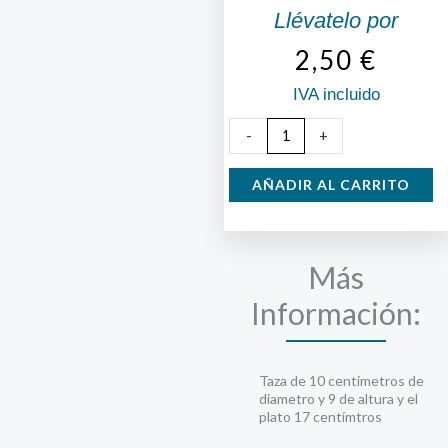
Llévatelo por
2,50
€
IVA incluido
Tazon
-
+
desayuno
con
AÑADIR AL CARRITO
plato
cantidad
Más
Información:
Taza de 10 centimetros de
diametro y 9 de altura y el
plato 17 centímtros