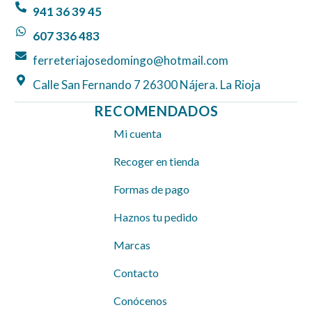
o
r
p
941 36 39 45
k
a
p
607 336 483
m
ferreteriajosedomingo@hotmail.com
Calle San Fernando 7 26300 Nájera. La Rioja
RECOMENDADOS
Mi cuenta
Recoger en tienda
Formas de pago
Haznos tu pedido
Marcas
Contacto
Conócenos