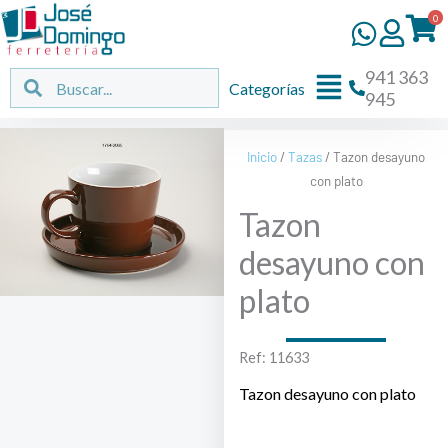
Ir
0
al
contenido
941 363
Flyout
Buscar
Buscar
Categorías
945
Menu
Inicio
/
Tazas
/ Tazon desayuno
con plato
Tazon
desayuno con
plato
Ref: 11633
Tazon desayuno con plato